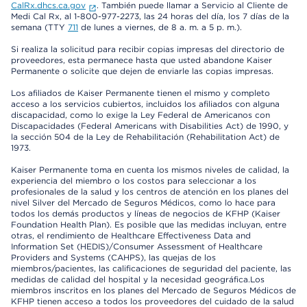
CalRx.dhcs.ca.gov
. También puede llamar a Servicio al Cliente de
Medi Cal Rx, al 1-800-977-2273, las 24 horas del día, los 7 días de la
semana (TTY
711
de lunes a viernes, de 8 a. m. a 5 p. m.).
Si realiza la solicitud para recibir copias impresas del directorio de
proveedores, esta permanece hasta que usted abandone Kaiser
Permanente o solicite que dejen de enviarle las copias impresas.
Los afiliados de Kaiser Permanente tienen el mismo y completo
acceso a los servicios cubiertos, incluidos los afiliados con alguna
discapacidad, como lo exige la Ley Federal de Americanos con
Discapacidades (Federal Americans with Disabilities Act) de 1990, y
la sección 504 de la Ley de Rehabilitación (Rehabilitation Act) de
1973.
Kaiser Permanente toma en cuenta los mismos niveles de calidad, la
experiencia del miembro o los costos para seleccionar a los
profesionales de la salud y los centros de atención en los planes del
nivel Silver del Mercado de Seguros Médicos, como lo hace para
todos los demás productos y líneas de negocios de KFHP (Kaiser
Foundation Health Plan). Es posible que las medidas incluyan, entre
otras, el rendimiento de Healthcare Effectiveness Data and
Information Set (HEDIS)/Consumer Assessment of Healthcare
Providers and Systems (CAHPS), las quejas de los
miembros/pacientes, las calificaciones de seguridad del paciente, las
medidas de calidad del hospital y la necesidad geográfica.Los
miembros inscritos en los planes del Mercado de Seguros Médicos de
KFHP tienen acceso a todos los proveedores del cuidado de la salud