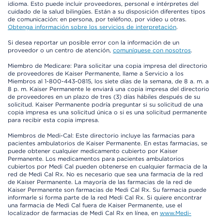
idioma. Esto puede incluir proveedores, personal e intérpretes del
cuidado de la salud bilingües. Están a su disposición diferentes tipos
de comunicación: en persona, por teléfono, por video u otras.
Obtenga información sobre los servicios de interpretación
.
Si desea reportar un posible error con la información de un
proveedor o un centro de atención,
comuníquese con nosotros
.
Miembro de Medicare: Para solicitar una copia impresa del directorio
de proveedores de Kaiser Permanente, llame a Servicio a los
Miembros al 1-800-443-0815, los siete días de la semana, de 8 a. m. a
8 p. m. Kaiser Permanente le enviará una copia impresa del directorio
de proveedores en un plazo de tres (3) días hábiles después de su
solicitud. Kaiser Permanente podría preguntar si su solicitud de una
copia impresa es una solicitud única o si es una solicitud permanente
para recibir esta copia impresa.
Miembros de Medi-Cal: Este directorio incluye las farmacias para
pacientes ambulatorios de Kaiser Permanente. En estas farmacias, se
puede obtener cualquier medicamento cubierto por Kaiser
Permanente. Los medicamentos para pacientes ambulatorios
cubiertos por Medi Cal pueden obtenerse en cualquier farmacia de la
red de Medi Cal Rx. No es necesario que sea una farmacia de la red
de Kaiser Permanente. La mayoría de las farmacias de la red de
Kaiser Permanente son farmacias de Medi Cal Rx. Su farmacia puede
informarle si forma parte de la red Medi Cal Rx. Si quiere encontrar
una farmacia de Medi Cal fuera de Kaiser Permanente, use el
localizador de farmacias de Medi Cal Rx en línea, en
www.Medi-