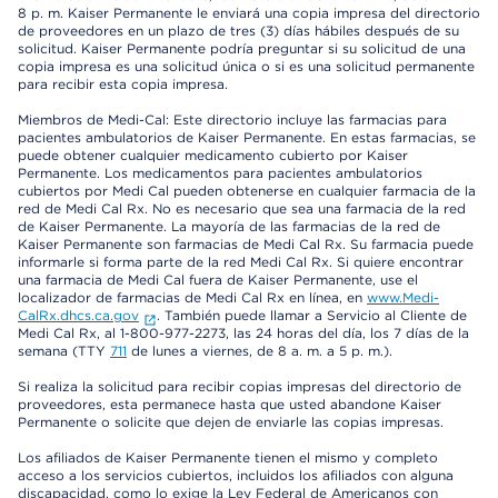
8 p. m. Kaiser Permanente le enviará una copia impresa del directorio
de proveedores en un plazo de tres (3) días hábiles después de su
solicitud. Kaiser Permanente podría preguntar si su solicitud de una
copia impresa es una solicitud única o si es una solicitud permanente
para recibir esta copia impresa.
Miembros de Medi-Cal: Este directorio incluye las farmacias para
pacientes ambulatorios de Kaiser Permanente. En estas farmacias, se
puede obtener cualquier medicamento cubierto por Kaiser
Permanente. Los medicamentos para pacientes ambulatorios
cubiertos por Medi Cal pueden obtenerse en cualquier farmacia de la
red de Medi Cal Rx. No es necesario que sea una farmacia de la red
de Kaiser Permanente. La mayoría de las farmacias de la red de
Kaiser Permanente son farmacias de Medi Cal Rx. Su farmacia puede
informarle si forma parte de la red Medi Cal Rx. Si quiere encontrar
una farmacia de Medi Cal fuera de Kaiser Permanente, use el
localizador de farmacias de Medi Cal Rx en línea, en
www.Medi-
CalRx.dhcs.ca.gov
. También puede llamar a Servicio al Cliente de
Medi Cal Rx, al 1-800-977-2273, las 24 horas del día, los 7 días de la
semana (TTY
711
de lunes a viernes, de 8 a. m. a 5 p. m.).
Si realiza la solicitud para recibir copias impresas del directorio de
proveedores, esta permanece hasta que usted abandone Kaiser
Permanente o solicite que dejen de enviarle las copias impresas.
Los afiliados de Kaiser Permanente tienen el mismo y completo
acceso a los servicios cubiertos, incluidos los afiliados con alguna
discapacidad, como lo exige la Ley Federal de Americanos con