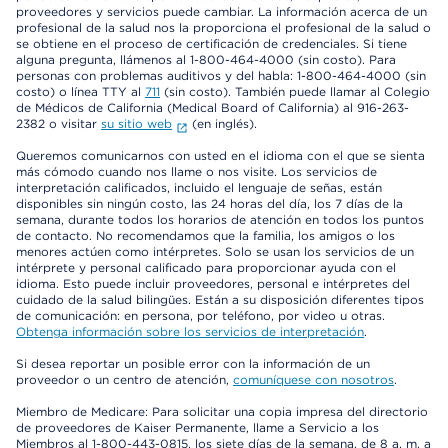
proveedores y servicios puede cambiar. La información acerca de un
profesional de la salud nos la proporciona el profesional de la salud o
se obtiene en el proceso de certificación de credenciales. Si tiene
alguna pregunta, llámenos al 1-800-464-4000 (sin costo). Para
personas con problemas auditivos y del habla: 1-800-464-4000 (sin
costo) o línea TTY al
711
(sin costo). También puede llamar al Colegio
de Médicos de California (Medical Board of California) al 916-263-
2382 o visitar
su sitio web
(en inglés).
Queremos comunicarnos con usted en el idioma con el que se sienta
más cómodo cuando nos llame o nos visite. Los servicios de
interpretación calificados, incluido el lenguaje de señas, están
disponibles sin ningún costo, las 24 horas del día, los 7 días de la
semana, durante todos los horarios de atención en todos los puntos
de contacto. No recomendamos que la familia, los amigos o los
menores actúen como intérpretes. Solo se usan los servicios de un
intérprete y personal calificado para proporcionar ayuda con el
idioma. Esto puede incluir proveedores, personal e intérpretes del
cuidado de la salud bilingües. Están a su disposición diferentes tipos
de comunicación: en persona, por teléfono, por video u otras.
Obtenga información sobre los servicios de interpretación
.
Si desea reportar un posible error con la información de un
proveedor o un centro de atención,
comuníquese con nosotros
.
Miembro de Medicare: Para solicitar una copia impresa del directorio
de proveedores de Kaiser Permanente, llame a Servicio a los
Miembros al 1-800-443-0815, los siete días de la semana, de 8 a. m. a