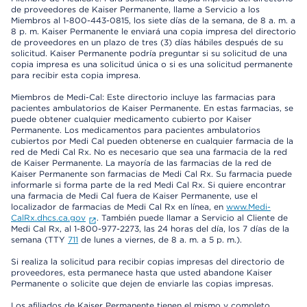
de proveedores de Kaiser Permanente, llame a Servicio a los
Miembros al 1-800-443-0815, los siete días de la semana, de 8 a. m. a
8 p. m. Kaiser Permanente le enviará una copia impresa del directorio
de proveedores en un plazo de tres (3) días hábiles después de su
solicitud. Kaiser Permanente podría preguntar si su solicitud de una
copia impresa es una solicitud única o si es una solicitud permanente
para recibir esta copia impresa.
Miembros de Medi-Cal: Este directorio incluye las farmacias para
pacientes ambulatorios de Kaiser Permanente. En estas farmacias, se
puede obtener cualquier medicamento cubierto por Kaiser
Permanente. Los medicamentos para pacientes ambulatorios
cubiertos por Medi Cal pueden obtenerse en cualquier farmacia de la
red de Medi Cal Rx. No es necesario que sea una farmacia de la red
de Kaiser Permanente. La mayoría de las farmacias de la red de
Kaiser Permanente son farmacias de Medi Cal Rx. Su farmacia puede
informarle si forma parte de la red Medi Cal Rx. Si quiere encontrar
una farmacia de Medi Cal fuera de Kaiser Permanente, use el
localizador de farmacias de Medi Cal Rx en línea, en
www.Medi-
CalRx.dhcs.ca.gov
. También puede llamar a Servicio al Cliente de
Medi Cal Rx, al 1-800-977-2273, las 24 horas del día, los 7 días de la
semana (TTY
711
de lunes a viernes, de 8 a. m. a 5 p. m.).
Si realiza la solicitud para recibir copias impresas del directorio de
proveedores, esta permanece hasta que usted abandone Kaiser
Permanente o solicite que dejen de enviarle las copias impresas.
Los afiliados de Kaiser Permanente tienen el mismo y completo