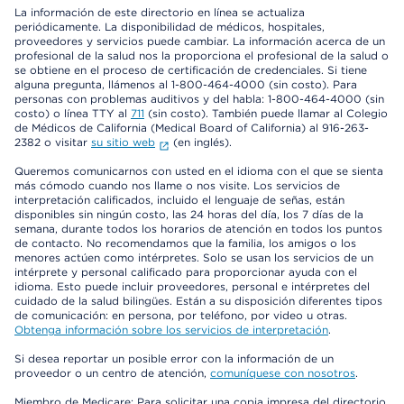
La información de este directorio en línea se actualiza
periódicamente. La disponibilidad de médicos, hospitales,
proveedores y servicios puede cambiar. La información acerca de un
profesional de la salud nos la proporciona el profesional de la salud o
se obtiene en el proceso de certificación de credenciales. Si tiene
alguna pregunta, llámenos al 1-800-464-4000 (sin costo). Para
personas con problemas auditivos y del habla: 1-800-464-4000 (sin
costo) o línea TTY al
711
(sin costo). También puede llamar al Colegio
de Médicos de California (Medical Board of California) al 916-263-
2382 o visitar
su sitio web
(en inglés).
Queremos comunicarnos con usted en el idioma con el que se sienta
más cómodo cuando nos llame o nos visite. Los servicios de
interpretación calificados, incluido el lenguaje de señas, están
disponibles sin ningún costo, las 24 horas del día, los 7 días de la
semana, durante todos los horarios de atención en todos los puntos
de contacto. No recomendamos que la familia, los amigos o los
menores actúen como intérpretes. Solo se usan los servicios de un
intérprete y personal calificado para proporcionar ayuda con el
idioma. Esto puede incluir proveedores, personal e intérpretes del
cuidado de la salud bilingües. Están a su disposición diferentes tipos
de comunicación: en persona, por teléfono, por video u otras.
Obtenga información sobre los servicios de interpretación
.
Si desea reportar un posible error con la información de un
proveedor o un centro de atención,
comuníquese con nosotros
.
Miembro de Medicare: Para solicitar una copia impresa del directorio