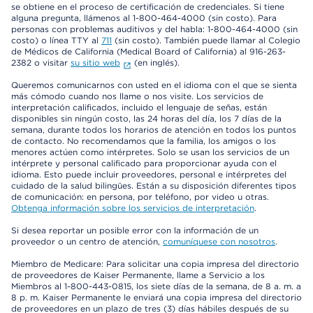
se obtiene en el proceso de certificación de credenciales. Si tiene
alguna pregunta, llámenos al 1-800-464-4000 (sin costo). Para
personas con problemas auditivos y del habla: 1-800-464-4000 (sin
costo) o línea TTY al
711
(sin costo). También puede llamar al Colegio
de Médicos de California (Medical Board of California) al 916-263-
2382 o visitar
su sitio web
(en inglés).
Queremos comunicarnos con usted en el idioma con el que se sienta
más cómodo cuando nos llame o nos visite. Los servicios de
interpretación calificados, incluido el lenguaje de señas, están
disponibles sin ningún costo, las 24 horas del día, los 7 días de la
semana, durante todos los horarios de atención en todos los puntos
de contacto. No recomendamos que la familia, los amigos o los
menores actúen como intérpretes. Solo se usan los servicios de un
intérprete y personal calificado para proporcionar ayuda con el
idioma. Esto puede incluir proveedores, personal e intérpretes del
cuidado de la salud bilingües. Están a su disposición diferentes tipos
de comunicación: en persona, por teléfono, por video u otras.
Obtenga información sobre los servicios de interpretación
.
Si desea reportar un posible error con la información de un
proveedor o un centro de atención,
comuníquese con nosotros
.
Miembro de Medicare: Para solicitar una copia impresa del directorio
de proveedores de Kaiser Permanente, llame a Servicio a los
Miembros al 1-800-443-0815, los siete días de la semana, de 8 a. m. a
8 p. m. Kaiser Permanente le enviará una copia impresa del directorio
de proveedores en un plazo de tres (3) días hábiles después de su