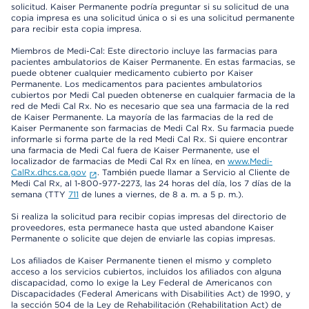
solicitud. Kaiser Permanente podría preguntar si su solicitud de una
copia impresa es una solicitud única o si es una solicitud permanente
para recibir esta copia impresa.
Miembros de Medi-Cal: Este directorio incluye las farmacias para
pacientes ambulatorios de Kaiser Permanente. En estas farmacias, se
puede obtener cualquier medicamento cubierto por Kaiser
Permanente. Los medicamentos para pacientes ambulatorios
cubiertos por Medi Cal pueden obtenerse en cualquier farmacia de la
red de Medi Cal Rx. No es necesario que sea una farmacia de la red
de Kaiser Permanente. La mayoría de las farmacias de la red de
Kaiser Permanente son farmacias de Medi Cal Rx. Su farmacia puede
informarle si forma parte de la red Medi Cal Rx. Si quiere encontrar
una farmacia de Medi Cal fuera de Kaiser Permanente, use el
localizador de farmacias de Medi Cal Rx en línea, en
www.Medi-
CalRx.dhcs.ca.gov
. También puede llamar a Servicio al Cliente de
Medi Cal Rx, al 1-800-977-2273, las 24 horas del día, los 7 días de la
semana (TTY
711
de lunes a viernes, de 8 a. m. a 5 p. m.).
Si realiza la solicitud para recibir copias impresas del directorio de
proveedores, esta permanece hasta que usted abandone Kaiser
Permanente o solicite que dejen de enviarle las copias impresas.
Los afiliados de Kaiser Permanente tienen el mismo y completo
acceso a los servicios cubiertos, incluidos los afiliados con alguna
discapacidad, como lo exige la Ley Federal de Americanos con
Discapacidades (Federal Americans with Disabilities Act) de 1990, y
la sección 504 de la Ley de Rehabilitación (Rehabilitation Act) de