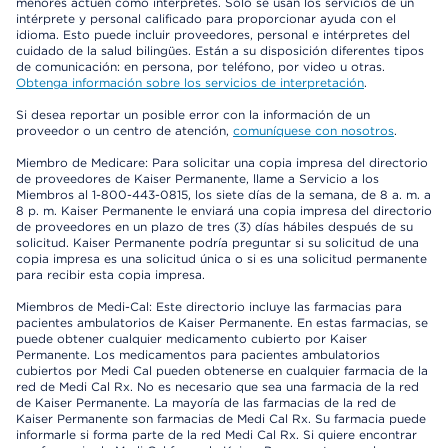
menores actúen como intérpretes. Solo se usan los servicios de un
intérprete y personal calificado para proporcionar ayuda con el
idioma. Esto puede incluir proveedores, personal e intérpretes del
cuidado de la salud bilingües. Están a su disposición diferentes tipos
de comunicación: en persona, por teléfono, por video u otras.
Obtenga información sobre los servicios de interpretación
.
Si desea reportar un posible error con la información de un
proveedor o un centro de atención,
comuníquese con nosotros
.
Miembro de Medicare: Para solicitar una copia impresa del directorio
de proveedores de Kaiser Permanente, llame a Servicio a los
Miembros al 1-800-443-0815, los siete días de la semana, de 8 a. m. a
8 p. m. Kaiser Permanente le enviará una copia impresa del directorio
de proveedores en un plazo de tres (3) días hábiles después de su
solicitud. Kaiser Permanente podría preguntar si su solicitud de una
copia impresa es una solicitud única o si es una solicitud permanente
para recibir esta copia impresa.
Miembros de Medi-Cal: Este directorio incluye las farmacias para
pacientes ambulatorios de Kaiser Permanente. En estas farmacias, se
puede obtener cualquier medicamento cubierto por Kaiser
Permanente. Los medicamentos para pacientes ambulatorios
cubiertos por Medi Cal pueden obtenerse en cualquier farmacia de la
red de Medi Cal Rx. No es necesario que sea una farmacia de la red
de Kaiser Permanente. La mayoría de las farmacias de la red de
Kaiser Permanente son farmacias de Medi Cal Rx. Su farmacia puede
informarle si forma parte de la red Medi Cal Rx. Si quiere encontrar