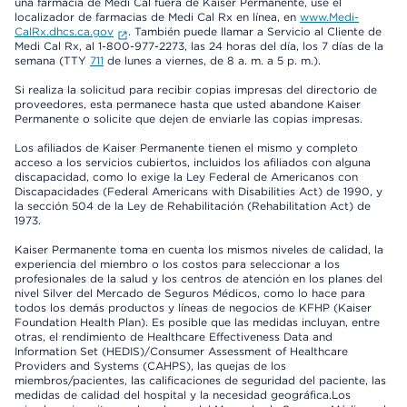
una farmacia de Medi Cal fuera de Kaiser Permanente, use el
localizador de farmacias de Medi Cal Rx en línea, en
www.Medi-
CalRx.dhcs.ca.gov
. También puede llamar a Servicio al Cliente de
Medi Cal Rx, al 1-800-977-2273, las 24 horas del día, los 7 días de la
semana (TTY
711
de lunes a viernes, de 8 a. m. a 5 p. m.).
Si realiza la solicitud para recibir copias impresas del directorio de
proveedores, esta permanece hasta que usted abandone Kaiser
Permanente o solicite que dejen de enviarle las copias impresas.
Los afiliados de Kaiser Permanente tienen el mismo y completo
acceso a los servicios cubiertos, incluidos los afiliados con alguna
discapacidad, como lo exige la Ley Federal de Americanos con
Discapacidades (Federal Americans with Disabilities Act) de 1990, y
la sección 504 de la Ley de Rehabilitación (Rehabilitation Act) de
1973.
Kaiser Permanente toma en cuenta los mismos niveles de calidad, la
experiencia del miembro o los costos para seleccionar a los
profesionales de la salud y los centros de atención en los planes del
nivel Silver del Mercado de Seguros Médicos, como lo hace para
todos los demás productos y líneas de negocios de KFHP (Kaiser
Foundation Health Plan). Es posible que las medidas incluyan, entre
otras, el rendimiento de Healthcare Effectiveness Data and
Information Set (HEDIS)/Consumer Assessment of Healthcare
Providers and Systems (CAHPS), las quejas de los
miembros/pacientes, las calificaciones de seguridad del paciente, las
medidas de calidad del hospital y la necesidad geográfica.Los