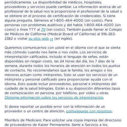
periódicamente. La disponibilidad de médicos, hospitales,
proveedores y servicios puede cambiar. La información acerca de un
profesional de la salud nos la proporciona el profesional de la salud o
se obtiene en el proceso de certificación de credenciales. Si tiene
alguna pregunta, llámenos al 1-800-464-4000 (sin costo). Para
personas con problemas auditivos y del habla: 1-800-464-4000 (sin
costo) o línea TTY al
711
(sin costo). También puede llamar al Colegio
de Médicos de California (Medical Board of California) al 916-263-
2382 o visitar
su sitio web
(en inglés).
Queremos comunicarnos con usted en el idioma con el que se sienta
más cómodo cuando nos llame o nos visite. Los servicios de
interpretación calificados, incluido el lenguaje de señas, están
disponibles sin ningún costo, las 24 horas del día, los 7 días de la
semana, durante todos los horarios de atención en todos los puntos
de contacto. No recomendamos que la familia, los amigos o los
menores actúen como intérpretes. Solo se usan los servicios de un
intérprete y personal calificado para proporcionar ayuda con el
idioma. Esto puede incluir proveedores, personal e intérpretes del
cuidado de la salud bilingües. Están a su disposición diferentes tipos
de comunicación: en persona, por teléfono, por video u otras.
Obtenga información sobre los servicios de interpretación
.
Si desea reportar un posible error con la información de un
proveedor o un centro de atención,
comuníquese con nosotros
.
Miembro de Medicare: Para solicitar una copia impresa del directorio
de proveedores de Kaiser Permanente, llame a Servicio a los