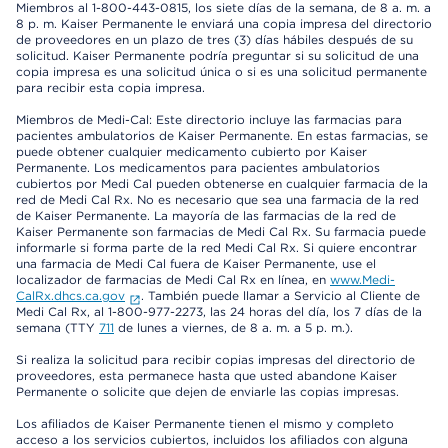
Miembros al 1-800-443-0815, los siete días de la semana, de 8 a. m. a
8 p. m. Kaiser Permanente le enviará una copia impresa del directorio
de proveedores en un plazo de tres (3) días hábiles después de su
solicitud. Kaiser Permanente podría preguntar si su solicitud de una
copia impresa es una solicitud única o si es una solicitud permanente
para recibir esta copia impresa.
Miembros de Medi-Cal: Este directorio incluye las farmacias para
pacientes ambulatorios de Kaiser Permanente. En estas farmacias, se
puede obtener cualquier medicamento cubierto por Kaiser
Permanente. Los medicamentos para pacientes ambulatorios
cubiertos por Medi Cal pueden obtenerse en cualquier farmacia de la
red de Medi Cal Rx. No es necesario que sea una farmacia de la red
de Kaiser Permanente. La mayoría de las farmacias de la red de
Kaiser Permanente son farmacias de Medi Cal Rx. Su farmacia puede
informarle si forma parte de la red Medi Cal Rx. Si quiere encontrar
una farmacia de Medi Cal fuera de Kaiser Permanente, use el
localizador de farmacias de Medi Cal Rx en línea, en
www.Medi-
CalRx.dhcs.ca.gov
. También puede llamar a Servicio al Cliente de
Medi Cal Rx, al 1-800-977-2273, las 24 horas del día, los 7 días de la
semana (TTY
711
de lunes a viernes, de 8 a. m. a 5 p. m.).
Si realiza la solicitud para recibir copias impresas del directorio de
proveedores, esta permanece hasta que usted abandone Kaiser
Permanente o solicite que dejen de enviarle las copias impresas.
Los afiliados de Kaiser Permanente tienen el mismo y completo
acceso a los servicios cubiertos, incluidos los afiliados con alguna