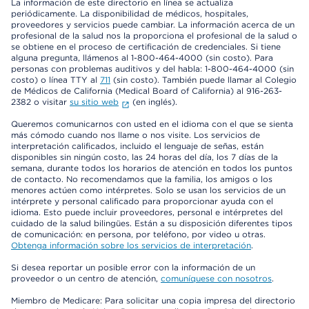
La información de este directorio en línea se actualiza
periódicamente. La disponibilidad de médicos, hospitales,
proveedores y servicios puede cambiar. La información acerca de un
profesional de la salud nos la proporciona el profesional de la salud o
se obtiene en el proceso de certificación de credenciales. Si tiene
alguna pregunta, llámenos al 1-800-464-4000 (sin costo). Para
personas con problemas auditivos y del habla: 1-800-464-4000 (sin
costo) o línea TTY al
711
(sin costo). También puede llamar al Colegio
de Médicos de California (Medical Board of California) al 916-263-
2382 o visitar
su sitio web
(en inglés).
Queremos comunicarnos con usted en el idioma con el que se sienta
más cómodo cuando nos llame o nos visite. Los servicios de
interpretación calificados, incluido el lenguaje de señas, están
disponibles sin ningún costo, las 24 horas del día, los 7 días de la
semana, durante todos los horarios de atención en todos los puntos
de contacto. No recomendamos que la familia, los amigos o los
menores actúen como intérpretes. Solo se usan los servicios de un
intérprete y personal calificado para proporcionar ayuda con el
idioma. Esto puede incluir proveedores, personal e intérpretes del
cuidado de la salud bilingües. Están a su disposición diferentes tipos
de comunicación: en persona, por teléfono, por video u otras.
Obtenga información sobre los servicios de interpretación
.
Si desea reportar un posible error con la información de un
proveedor o un centro de atención,
comuníquese con nosotros
.
Miembro de Medicare: Para solicitar una copia impresa del directorio