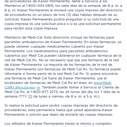
de proveedores de Kaiser Permanente, llame a Servicio a los
Miembros al 1-800-443-0815, los siete días de la semana, de 8 a. m. a
8 p. m. Kaiser Permanente le enviará una copia impresa del directorio
de proveedores en un plazo de tres (3) días hábiles después de su
solicitud. Kaiser Permanente podría preguntar si su solicitud de una
copia impresa es una solicitud única o si es una solicitud permanente
para recibir esta copia impresa.
Miembros de Medi-Cal: Este directorio incluye las farmacias para
pacientes ambulatorios de Kaiser Permanente. En estas farmacias, se
puede obtener cualquier medicamento cubierto por Kaiser
Permanente. Los medicamentos para pacientes ambulatorios
cubiertos por Medi Cal pueden obtenerse en cualquier farmacia de la
red de Medi Cal Rx. No es necesario que sea una farmacia de la red
de Kaiser Permanente. La mayoría de las farmacias de la red de
Kaiser Permanente son farmacias de Medi Cal Rx. Su farmacia puede
informarle si forma parte de la red Medi Cal Rx. Si quiere encontrar
una farmacia de Medi Cal fuera de Kaiser Permanente, use el
localizador de farmacias de Medi Cal Rx en línea, en
www.Medi-
CalRx.dhcs.ca.gov
. También puede llamar a Servicio al Cliente de
Medi Cal Rx, al 1-800-977-2273, las 24 horas del día, los 7 días de la
semana (TTY
711
de lunes a viernes, de 8 a. m. a 5 p. m.).
Si realiza la solicitud para recibir copias impresas del directorio de
proveedores, esta permanece hasta que usted abandone Kaiser
Permanente o solicite que dejen de enviarle las copias impresas.
Los afiliados de Kaiser Permanente tienen el mismo y completo