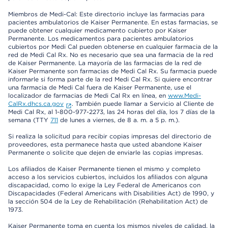
Miembros de Medi-Cal: Este directorio incluye las farmacias para
pacientes ambulatorios de Kaiser Permanente. En estas farmacias, se
puede obtener cualquier medicamento cubierto por Kaiser
Permanente. Los medicamentos para pacientes ambulatorios
cubiertos por Medi Cal pueden obtenerse en cualquier farmacia de la
red de Medi Cal Rx. No es necesario que sea una farmacia de la red
de Kaiser Permanente. La mayoría de las farmacias de la red de
Kaiser Permanente son farmacias de Medi Cal Rx. Su farmacia puede
informarle si forma parte de la red Medi Cal Rx. Si quiere encontrar
una farmacia de Medi Cal fuera de Kaiser Permanente, use el
localizador de farmacias de Medi Cal Rx en línea, en
www.Medi-
CalRx.dhcs.ca.gov
. También puede llamar a Servicio al Cliente de
Medi Cal Rx, al 1-800-977-2273, las 24 horas del día, los 7 días de la
semana (TTY
711
de lunes a viernes, de 8 a. m. a 5 p. m.).
Si realiza la solicitud para recibir copias impresas del directorio de
proveedores, esta permanece hasta que usted abandone Kaiser
Permanente o solicite que dejen de enviarle las copias impresas.
Los afiliados de Kaiser Permanente tienen el mismo y completo
acceso a los servicios cubiertos, incluidos los afiliados con alguna
discapacidad, como lo exige la Ley Federal de Americanos con
Discapacidades (Federal Americans with Disabilities Act) de 1990, y
la sección 504 de la Ley de Rehabilitación (Rehabilitation Act) de
1973.
Kaiser Permanente toma en cuenta los mismos niveles de calidad, la