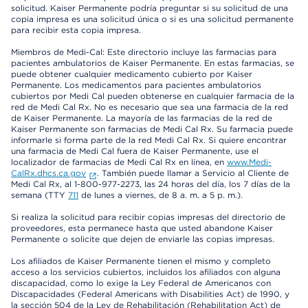
solicitud. Kaiser Permanente podría preguntar si su solicitud de una
copia impresa es una solicitud única o si es una solicitud permanente
para recibir esta copia impresa.
Miembros de Medi-Cal: Este directorio incluye las farmacias para
pacientes ambulatorios de Kaiser Permanente. En estas farmacias, se
puede obtener cualquier medicamento cubierto por Kaiser
Permanente. Los medicamentos para pacientes ambulatorios
cubiertos por Medi Cal pueden obtenerse en cualquier farmacia de la
red de Medi Cal Rx. No es necesario que sea una farmacia de la red
de Kaiser Permanente. La mayoría de las farmacias de la red de
Kaiser Permanente son farmacias de Medi Cal Rx. Su farmacia puede
informarle si forma parte de la red Medi Cal Rx. Si quiere encontrar
una farmacia de Medi Cal fuera de Kaiser Permanente, use el
localizador de farmacias de Medi Cal Rx en línea, en
www.Medi-
CalRx.dhcs.ca.gov
. También puede llamar a Servicio al Cliente de
Medi Cal Rx, al 1-800-977-2273, las 24 horas del día, los 7 días de la
semana (TTY
711
de lunes a viernes, de 8 a. m. a 5 p. m.).
Si realiza la solicitud para recibir copias impresas del directorio de
proveedores, esta permanece hasta que usted abandone Kaiser
Permanente o solicite que dejen de enviarle las copias impresas.
Los afiliados de Kaiser Permanente tienen el mismo y completo
acceso a los servicios cubiertos, incluidos los afiliados con alguna
discapacidad, como lo exige la Ley Federal de Americanos con
Discapacidades (Federal Americans with Disabilities Act) de 1990, y
la sección 504 de la Ley de Rehabilitación (Rehabilitation Act) de