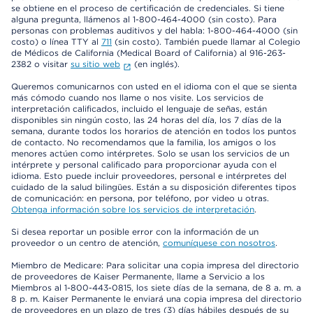
se obtiene en el proceso de certificación de credenciales. Si tiene
alguna pregunta, llámenos al 1-800-464-4000 (sin costo). Para
personas con problemas auditivos y del habla: 1-800-464-4000 (sin
costo) o línea TTY al
711
(sin costo). También puede llamar al Colegio
de Médicos de California (Medical Board of California) al 916-263-
2382 o visitar
su sitio web
(en inglés).
Queremos comunicarnos con usted en el idioma con el que se sienta
más cómodo cuando nos llame o nos visite. Los servicios de
interpretación calificados, incluido el lenguaje de señas, están
disponibles sin ningún costo, las 24 horas del día, los 7 días de la
semana, durante todos los horarios de atención en todos los puntos
de contacto. No recomendamos que la familia, los amigos o los
menores actúen como intérpretes. Solo se usan los servicios de un
intérprete y personal calificado para proporcionar ayuda con el
idioma. Esto puede incluir proveedores, personal e intérpretes del
cuidado de la salud bilingües. Están a su disposición diferentes tipos
de comunicación: en persona, por teléfono, por video u otras.
Obtenga información sobre los servicios de interpretación
.
Si desea reportar un posible error con la información de un
proveedor o un centro de atención,
comuníquese con nosotros
.
Miembro de Medicare: Para solicitar una copia impresa del directorio
de proveedores de Kaiser Permanente, llame a Servicio a los
Miembros al 1-800-443-0815, los siete días de la semana, de 8 a. m. a
8 p. m. Kaiser Permanente le enviará una copia impresa del directorio
de proveedores en un plazo de tres (3) días hábiles después de su