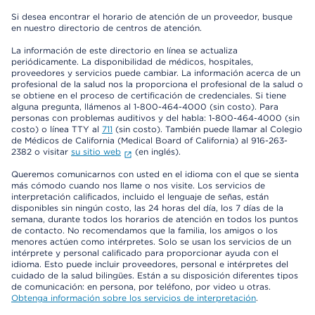
Si desea encontrar el horario de atención de un proveedor, busque
en nuestro directorio de centros de atención.
La información de este directorio en línea se actualiza
periódicamente. La disponibilidad de médicos, hospitales,
proveedores y servicios puede cambiar. La información acerca de un
profesional de la salud nos la proporciona el profesional de la salud o
se obtiene en el proceso de certificación de credenciales. Si tiene
alguna pregunta, llámenos al 1-800-464-4000 (sin costo). Para
personas con problemas auditivos y del habla: 1-800-464-4000 (sin
costo) o línea TTY al
711
(sin costo). También puede llamar al Colegio
de Médicos de California (Medical Board of California) al 916-263-
2382 o visitar
su sitio web
(en inglés).
Queremos comunicarnos con usted en el idioma con el que se sienta
más cómodo cuando nos llame o nos visite. Los servicios de
interpretación calificados, incluido el lenguaje de señas, están
disponibles sin ningún costo, las 24 horas del día, los 7 días de la
semana, durante todos los horarios de atención en todos los puntos
de contacto. No recomendamos que la familia, los amigos o los
menores actúen como intérpretes. Solo se usan los servicios de un
intérprete y personal calificado para proporcionar ayuda con el
idioma. Esto puede incluir proveedores, personal e intérpretes del
cuidado de la salud bilingües. Están a su disposición diferentes tipos
de comunicación: en persona, por teléfono, por video u otras.
Obtenga información sobre los servicios de interpretación
.