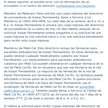
Si desea reportar un posible error con la información de un
proveedor o un centro de atención,
comuníquese con nosotros
.
Miembro de Medicare: Para solicitar una copia impresa del directorio
de proveedores de Kaiser Permanente, llame a Servicio a los
Miembros al 1-800-443-0815, los siete días de la semana, de 8 a. m. a
8 p. m. Kaiser Permanente le enviará una copia impresa del directorio
de proveedores en un plazo de tres (3) días hábiles después de su
solicitud. Kaiser Permanente podría preguntar si su solicitud de una
copia impresa es una solicitud única o si es una solicitud permanente
para recibir esta copia impresa.
Miembros de Medi-Cal: Este directorio incluye las farmacias para
pacientes ambulatorios de Kaiser Permanente. En estas farmacias, se
puede obtener cualquier medicamento cubierto por Kaiser
Permanente. Los medicamentos para pacientes ambulatorios
cubiertos por Medi Cal pueden obtenerse en cualquier farmacia de la
red de Medi Cal Rx. No es necesario que sea una farmacia de la red
de Kaiser Permanente. La mayoría de las farmacias de la red de
Kaiser Permanente son farmacias de Medi Cal Rx. Su farmacia puede
informarle si forma parte de la red Medi Cal Rx. Si quiere encontrar
una farmacia de Medi Cal fuera de Kaiser Permanente, use el
localizador de farmacias de Medi Cal Rx en línea, en
www.Medi-
CalRx.dhcs.ca.gov
. También puede llamar a Servicio al Cliente de
Medi Cal Rx, al 1-800-977-2273, las 24 horas del día, los 7 días de la
semana (TTY
711
de lunes a viernes, de 8 a. m. a 5 p. m.).
Si realiza la solicitud para recibir copias impresas del directorio de