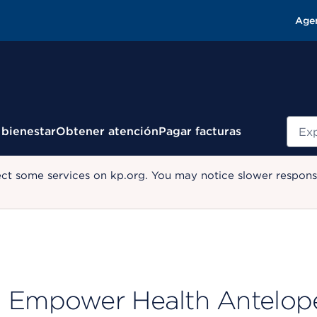
Age
Busc
 bienestar
Obtener atención
Pagar facturas
ect some services on kp.org. You may notice slower response
Empower Health Antelope