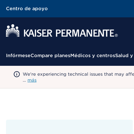
Centro de apoyo
Menú contextual
Infórmese
Compare planes
Médicos y centros
Salud y
We're experiencing technical issues that may aff
…
más