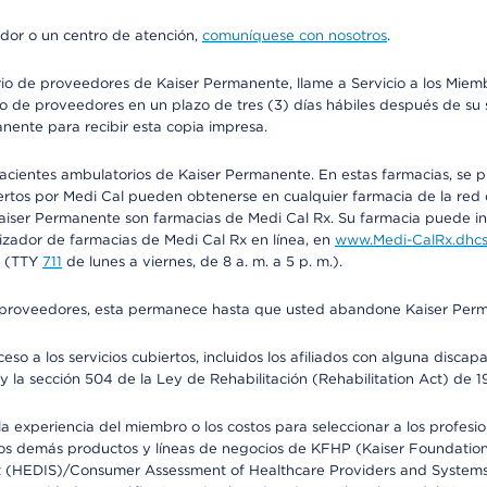
edor o un centro de atención,
comuníquese con nosotros
.
io de proveedores de Kaiser Permanente, llame a Servicio a los Miembr
o de proveedores en un plazo de tres (3) días hábiles después de su s
anente para recibir esta copia impresa.
 pacientes ambulatorios de Kaiser Permanente. En estas farmacias, se
tos por Medi Cal pueden obtenerse en cualquier farmacia de la red d
iser Permanente son farmacias de Medi Cal Rx. Su farmacia puede info
izador de farmacias de Medi Cal Rx en línea, en
www.Medi-CalRx.dhcs
na (TTY
711
de lunes a viernes, de 8 a. m. a 5 p. m.).
o de proveedores, esta permanece hasta que usted abandone Kaiser Perm
so a los servicios cubiertos, incluidos los afiliados con alguna disc
y la sección 504 de la Ley de Rehabilitación (Rehabilitation Act) de 1
 experiencia del miembro o los costos para seleccionar a los profesiona
s demás productos y líneas de negocios de KFHP (Kaiser Foundation He
t (HEDIS)/Consumer Assessment of Healthcare Providers and Systems (