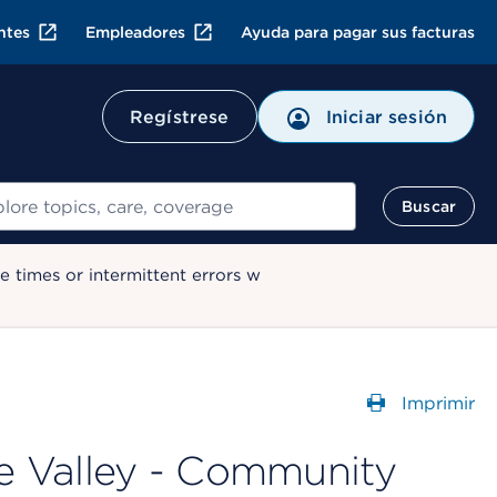
ntes
Empleadores
Ayuda para pagar sus facturas
Regístrese
Iniciar sesión
ar
Buscar
 times or intermittent errors w
Imprimir
Abre un
 Valley - Community