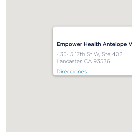
Empower Health Antelope Va
43545 17th St W, Ste 402
Lancaster, CA 93536
Direcciones