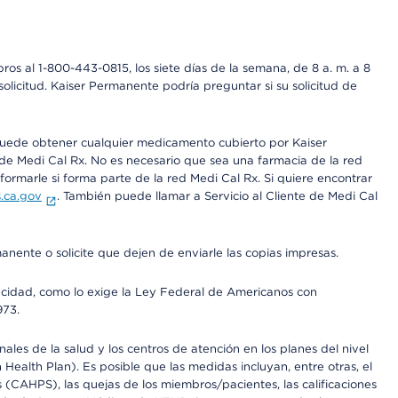
os al 1-800-443-0815, los siete días de la semana, de 8 a. m. a 8
olicitud. Kaiser Permanente podría preguntar si su solicitud de
 puede obtener cualquier medicamento cubierto por Kaiser
e Medi Cal Rx. No es necesario que sea una farmacia de la red
rmarle si forma parte de la red Medi Cal Rx. Si quiere encontrar
.ca.gov
. También puede llamar a Servicio al Cliente de Medi Cal
anente o solicite que dejen de enviarle las copias impresas.
apacidad, como lo exige la Ley Federal de Americanos con
973.
les de la salud y los centros de atención en los planes del nivel
alth Plan). Es posible que las medidas incluyan, entre otras, el
CAHPS), las quejas de los miembros/pacientes, las calificaciones