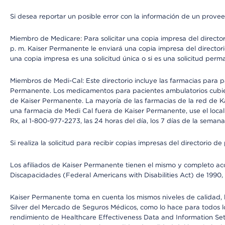
Si desea reportar un posible error con la información de un prove
Miembro de Medicare: Para solicitar una copia impresa del director
p. m. Kaiser Permanente le enviará una copia impresa del directori
una copia impresa es una solicitud única o si es una solicitud perm
Miembros de Medi-Cal: Este directorio incluye las farmacias para
Permanente. Los medicamentos para pacientes ambulatorios cubier
de Kaiser Permanente. La mayoría de las farmacias de la red de Ka
una farmacia de Medi Cal fuera de Kaiser Permanente, use el local
Rx, al 1-800-977-2273, las 24 horas del día, los 7 días de la sema
Si realiza la solicitud para recibir copias impresas del directori
Los afiliados de Kaiser Permanente tienen el mismo y completo acce
Discapacidades (Federal Americans with Disabilities Act) de 1990, 
Kaiser Permanente toma en cuenta los mismos niveles de calidad, la
Silver del Mercado de Seguros Médicos, como lo hace para todos lo
rendimiento de Healthcare Effectiveness Data and Information Se