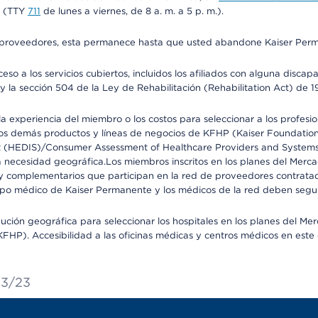
na (TTY
711
de lunes a viernes, de 8 a. m. a 5 p. m.).
o de proveedores, esta permanece hasta que usted abandone Kaiser Perm
so a los servicios cubiertos, incluidos los afiliados con alguna disc
y la sección 504 de la Ley de Rehabilitación (Rehabilitation Act) de 1
 experiencia del miembro o los costos para seleccionar a los profesiona
s demás productos y líneas de negocios de KFHP (Kaiser Foundation He
t (HEDIS)/Consumer Assessment of Healthcare Providers and Systems (
 la necesidad geográfica.Los miembros inscritos en los planes del Me
s y complementarios que participan en la red de proveedores contrata
o médico de Kaiser Permanente y los médicos de la red deben seguir l
ribución geográfica para seleccionar los hospitales en los planes del 
HP). Accesibilidad a las oficinas médicas y centros médicos en este d
23/23