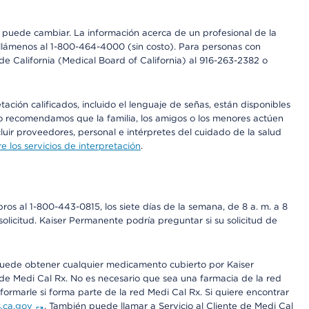
os puede cambiar. La información acerca de un profesional de la
a, llámenos al 1-800-464-4000 (sin costo). Para personas con
e California (Medical Board of California) al 916-263-2382 o
ción calificados, incluido el lenguaje de señas, están disponibles
 No recomendamos que la familia, los amigos o los menores actúen
luir proveedores, personal e intérpretes del cuidado de la salud
 los servicios de interpretación
.
os al 1-800-443-0815, los siete días de la semana, de 8 a. m. a 8
olicitud. Kaiser Permanente podría preguntar si su solicitud de
 puede obtener cualquier medicamento cubierto por Kaiser
e Medi Cal Rx. No es necesario que sea una farmacia de la red
rmarle si forma parte de la red Medi Cal Rx. Si quiere encontrar
.ca.gov
. También puede llamar a Servicio al Cliente de Medi Cal