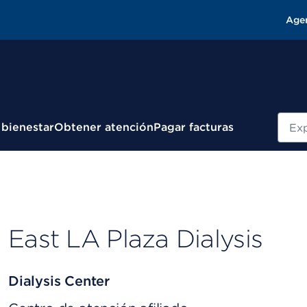
Age
Busc
 bienestar
Obtener atención
Pagar facturas
East LA Plaza Dialysis
Dialysis Center