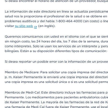
Si desea encontrar el horario de atención de un proveedor, busque
La información de este directorio en línea se actualiza periódicam
salud nos la proporciona el profesional de la salud o se obtiene e
problemas auditivos y del habla: 1-800-464-4000 (sin costo) o lín
visitar
su sitio web
(en inglés).
Queremos comunicarnos con usted en el idioma con el que se sienta 
sin ningún costo, las 24 horas del día, los 7 días de la semana, d
como intérpretes. Solo se usan los servicios de un intérprete y per
bilingües. Están a su disposición diferentes tipos de comunicación:
Si desea reportar un posible error con la información de un prove
Miembro de Medicare: Para solicitar una copia impresa del director
p. m. Kaiser Permanente le enviará una copia impresa del directori
una copia impresa es una solicitud única o si es una solicitud perm
Miembros de Medi-Cal: Este directorio incluye las farmacias para
Permanente. Los medicamentos para pacientes ambulatorios cubier
de Kaiser Permanente. La mayoría de las farmacias de la red de Ka
una farmacia de Medi Cal fuera de Kaiser Permanente, use el local