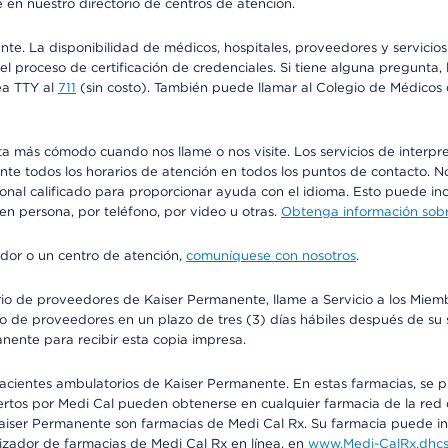
 en nuestro directorio de centros de atención.
ente. La disponibilidad de médicos, hospitales, proveedores y servici
n el proceso de certificación de credenciales. Si tiene alguna pregunt
ea TTY al
711
(sin costo). También puede llamar al Colegio de Médicos d
más cómodo cuando nos llame o nos visite. Los servicios de interpreta
urante todos los horarios de atención en todos los puntos de contacto.
sonal calificado para proporcionar ayuda con el idioma. Esto puede inc
 en persona, por teléfono, por video u otras.
Obtenga información sobre
edor o un centro de atención,
comuníquese con nosotros
.
io de proveedores de Kaiser Permanente, llame a Servicio a los Miembr
o de proveedores en un plazo de tres (3) días hábiles después de su s
anente para recibir esta copia impresa.
 pacientes ambulatorios de Kaiser Permanente. En estas farmacias, se
tos por Medi Cal pueden obtenerse en cualquier farmacia de la red d
iser Permanente son farmacias de Medi Cal Rx. Su farmacia puede info
izador de farmacias de Medi Cal Rx en línea, en
www.Medi-CalRx.dhcs