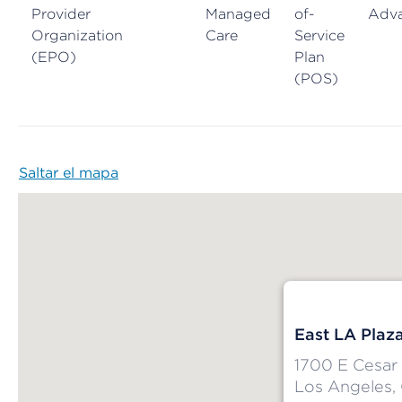
Provider
Managed
of-
Adv
Organization
Care
Service
(EPO)
Plan
(POS)
Saltar el mapa
Map begins
East LA Plaza
1700 E Cesar
Los Angeles,