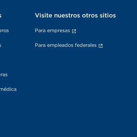
s
Visite nuestros otros sitios
bros
Para empresas
s
Para empleados federales
uras
 médica