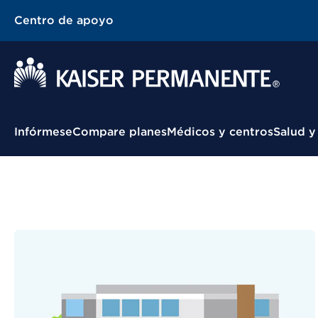
Centro de apoyo
Menú contextual
Infórmese
Compare planes
Médicos y centros
Salud y