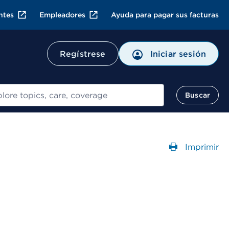
ntes
Empleadores
Ayuda para pagar sus facturas
Regístrese
Iniciar sesión
ar
Buscar
Imprimir
Abre un