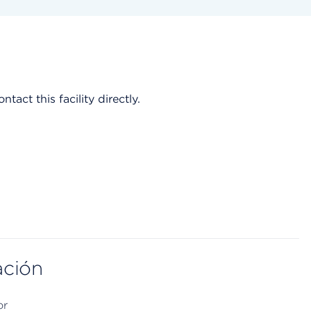
act this facility directly.
ación
or