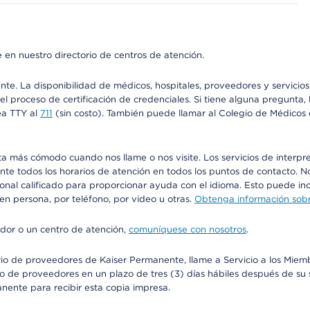
 en nuestro directorio de centros de atención.
ente. La disponibilidad de médicos, hospitales, proveedores y servici
n el proceso de certificación de credenciales. Si tiene alguna pregunt
ea TTY al
711
(sin costo). También puede llamar al Colegio de Médicos d
más cómodo cuando nos llame o nos visite. Los servicios de interpreta
urante todos los horarios de atención en todos los puntos de contacto.
sonal calificado para proporcionar ayuda con el idioma. Esto puede inc
 en persona, por teléfono, por video u otras.
Obtenga información sobre
edor o un centro de atención,
comuníquese con nosotros
.
io de proveedores de Kaiser Permanente, llame a Servicio a los Miembr
o de proveedores en un plazo de tres (3) días hábiles después de su s
anente para recibir esta copia impresa.