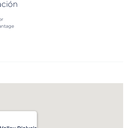
ación
or
antage