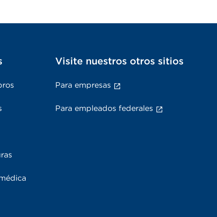
s
Visite nuestros otros sitios
bros
Para empresas
s
Para empleados federales
uras
 médica