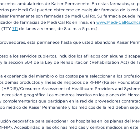
 pacientes ambulatorios de Kaiser Permanente. En estas farmacias, se
tos por Medi Cal pueden obtenerse en cualquier farmacia de la red d
iser Permanente son farmacias de Medi Cal Rx. Su farmacia puede info
izador de farmacias de Medi Cal Rx en línea, en
www.Medi-CalRx.dhcs
na (TTY
711
de lunes a viernes, de 8 a. m. a 5 p. m.).
o de proveedores, esta permanece hasta que usted abandone Kaiser Perm
so a los servicios cubiertos, incluidos los afiliados con alguna disc
y la sección 504 de la Ley de Rehabilitación (Rehabilitation Act) de 1
 experiencia del miembro o los costos para seleccionar a los profesiona
s demás productos y líneas de negocios de KFHP (Kaiser Foundation He
t (HEDIS)/Consumer Assessment of Healthcare Providers and Systems (
 la necesidad geográfica.Los miembros inscritos en los planes del Me
s y complementarios que participan en la red de proveedores contrata
o médico de Kaiser Permanente y los médicos de la red deben seguir l
ribución geográfica para seleccionar los hospitales en los planes del 
HP). Accesibilidad a las oficinas médicas y centros médicos en este d