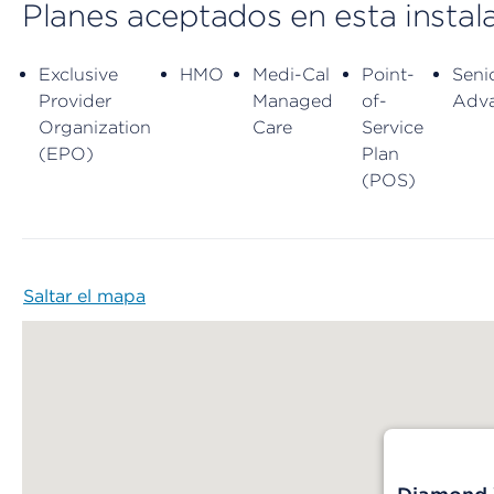
Planes aceptados en esta instal
Exclusive
HMO
Medi-Cal
Point-
Seni
Provider
Managed
of-
Adv
Organization
Care
Service
(EPO)
Plan
(POS)
Saltar el mapa
Map begins