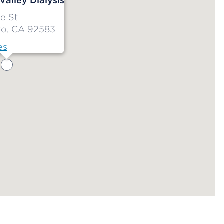
alley Dialysis
te St
to, CA 92583
es