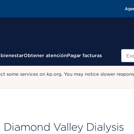
Age
Busc
 bienestar
Obtener atención
Pagar facturas
ect some services on kp.org. You may notice slower response
Diamond Valley Dialysis