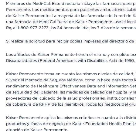
Miembros de Medi-Cal: Este directorio incluye las farmacias para
Permanente. Los medicamentos para pacientes ambulatorios cubier
de Kaiser Permanente. La mayoría de las farmacias de la red de Ka
una farmacia de Medi Cal fuera de Kaiser Permanente, use el local
Rx, al 1-800-977-2273, las 24 horas del día, los 7 días de la sema
Si realiza la solicitud para recibir copias impresas del directori
Los afiliados de Kaiser Permanente tienen el mismo y completo acce
Discapacidades (Federal Americans with Disabilities Act) de 1990, 
Kaiser Permanente toma en cuenta los mismos niveles de calidad, la
Silver del Mercado de Seguros Médicos, como lo hace para todos lo
rendimiento de Healthcare Effectiveness Data and Information Se
de seguridad del paciente, las medidas de calidad del hospital y
proveedores del cuidado de la salud profesionales, institucionale
de cobertura de KFHP de los miembros. Todos los médicos del grup
Kaiser Permanente aplica los mismos criterios en cuanto a la dist
productos y líneas de negocio de Kaiser Foundation Health Plan (KF
atención de Kaiser Permanente.