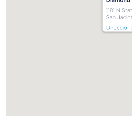
Diamond V
1181 N Sta
San Jacin
Direccion
Map ends