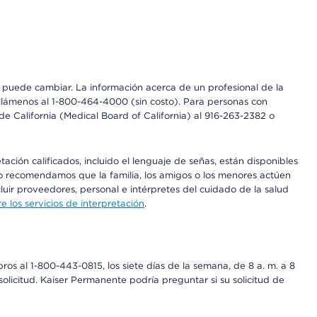
os puede cambiar. La información acerca de un profesional de la
a, llámenos al 1-800-464-4000 (sin costo). Para personas con
e California (Medical Board of California) al 916-263-2382 o
ción calificados, incluido el lenguaje de señas, están disponibles
 No recomendamos que la familia, los amigos o los menores actúen
luir proveedores, personal e intérpretes del cuidado de la salud
 los servicios de interpretación
.
os al 1-800-443-0815, los siete días de la semana, de 8 a. m. a 8
olicitud. Kaiser Permanente podría preguntar si su solicitud de