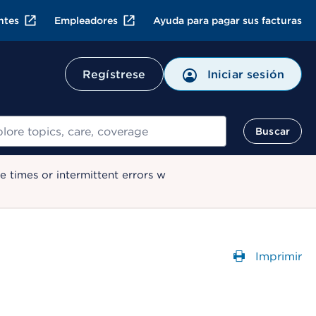
ntes
Empleadores
Ayuda para pagar sus facturas
Regístrese
Iniciar sesión
ar
Buscar
 times or intermittent errors w
Imprimir
Abre un