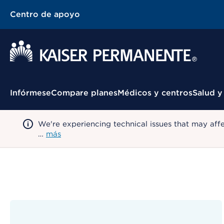
Centro de apoyo
Menú contextual
Infórmese
Compare planes
Médicos y centros
Salud y
We're experiencing technical issues that may aff
…
más