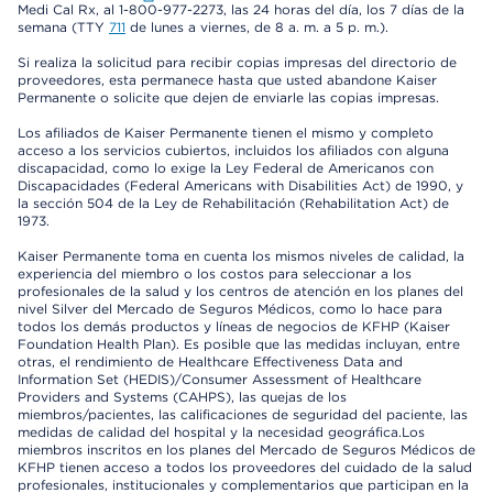
Medi Cal Rx, al 1-800-977-2273, las 24 horas del día, los 7 días de la
semana (TTY
711
de lunes a viernes, de 8 a. m. a 5 p. m.).
Si realiza la solicitud para recibir copias impresas del directorio de
proveedores, esta permanece hasta que usted abandone Kaiser
Permanente o solicite que dejen de enviarle las copias impresas.
Los afiliados de Kaiser Permanente tienen el mismo y completo
acceso a los servicios cubiertos, incluidos los afiliados con alguna
discapacidad, como lo exige la Ley Federal de Americanos con
Discapacidades (Federal Americans with Disabilities Act) de 1990, y
la sección 504 de la Ley de Rehabilitación (Rehabilitation Act) de
1973.
Kaiser Permanente toma en cuenta los mismos niveles de calidad, la
experiencia del miembro o los costos para seleccionar a los
profesionales de la salud y los centros de atención en los planes del
nivel Silver del Mercado de Seguros Médicos, como lo hace para
todos los demás productos y líneas de negocios de KFHP (Kaiser
Foundation Health Plan). Es posible que las medidas incluyan, entre
otras, el rendimiento de Healthcare Effectiveness Data and
Information Set (HEDIS)/Consumer Assessment of Healthcare
Providers and Systems (CAHPS), las quejas de los
miembros/pacientes, las calificaciones de seguridad del paciente, las
medidas de calidad del hospital y la necesidad geográfica.Los
miembros inscritos en los planes del Mercado de Seguros Médicos de
KFHP tienen acceso a todos los proveedores del cuidado de la salud
profesionales, institucionales y complementarios que participan en la