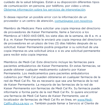
cuidado de la salud bilingües. Están a su disposición diferentes tipos
de comunicación: en persona, por teléfono, por video u otras.
Obtenga información sobre los servicios de interpretación
.
Si desea reportar un posible error con la información de un
proveedor o un centro de atención,
comuníquese con nosotros
.
Miembro de Medicare: Para solicitar una copia impresa del directorio
de proveedores de Kaiser Permanente, llame a Servicio a los
Miembros al 1-800-443-0815, los siete días de la semana, de 8 a. m. a
8 p. m. Kaiser Permanente le enviará una copia impresa del directorio
de proveedores en un plazo de tres (3) días hábiles después de su
solicitud. Kaiser Permanente podría preguntar si su solicitud de una
copia impresa es una solicitud única o si es una solicitud permanente
para recibir esta copia impresa.
Miembros de Medi-Cal: Este directorio incluye las farmacias para
pacientes ambulatorios de Kaiser Permanente. En estas farmacias, se
puede obtener cualquier medicamento cubierto por Kaiser
Permanente. Los medicamentos para pacientes ambulatorios
cubiertos por Medi Cal pueden obtenerse en cualquier farmacia de la
red de Medi Cal Rx. No es necesario que sea una farmacia de la red
de Kaiser Permanente. La mayoría de las farmacias de la red de
Kaiser Permanente son farmacias de Medi Cal Rx. Su farmacia puede
informarle si forma parte de la red Medi Cal Rx. Si quiere encontrar
una farmacia de Medi Cal fuera de Kaiser Permanente, use el
localizador de farmacias de Medi Cal Rx en línea, en
www.Medi-
CalRx.dhcs.ca.gov
. También puede llamar a Servicio al Cliente de