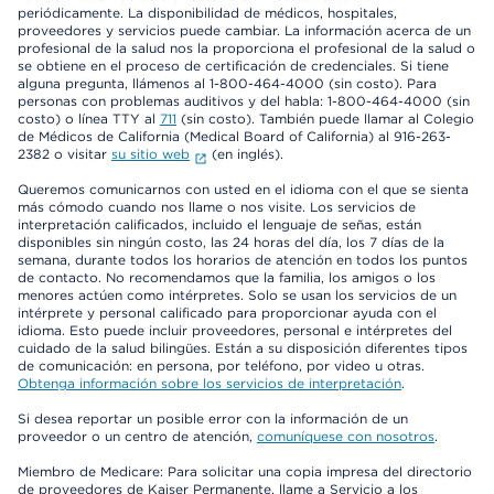
periódicamente. La disponibilidad de médicos, hospitales,
proveedores y servicios puede cambiar. La información acerca de un
profesional de la salud nos la proporciona el profesional de la salud o
se obtiene en el proceso de certificación de credenciales. Si tiene
alguna pregunta, llámenos al 1-800-464-4000 (sin costo). Para
personas con problemas auditivos y del habla: 1-800-464-4000 (sin
costo) o línea TTY al
711
(sin costo). También puede llamar al Colegio
de Médicos de California (Medical Board of California) al 916-263-
2382 o visitar
su sitio web
(en inglés).
Queremos comunicarnos con usted en el idioma con el que se sienta
más cómodo cuando nos llame o nos visite. Los servicios de
interpretación calificados, incluido el lenguaje de señas, están
disponibles sin ningún costo, las 24 horas del día, los 7 días de la
semana, durante todos los horarios de atención en todos los puntos
de contacto. No recomendamos que la familia, los amigos o los
menores actúen como intérpretes. Solo se usan los servicios de un
intérprete y personal calificado para proporcionar ayuda con el
idioma. Esto puede incluir proveedores, personal e intérpretes del
cuidado de la salud bilingües. Están a su disposición diferentes tipos
de comunicación: en persona, por teléfono, por video u otras.
Obtenga información sobre los servicios de interpretación
.
Si desea reportar un posible error con la información de un
proveedor o un centro de atención,
comuníquese con nosotros
.
Miembro de Medicare: Para solicitar una copia impresa del directorio
de proveedores de Kaiser Permanente, llame a Servicio a los