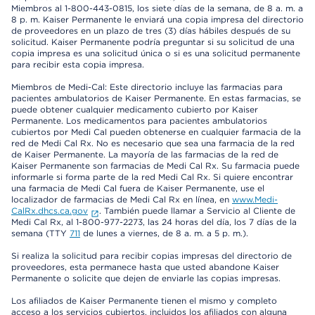
Miembros al 1-800-443-0815, los siete días de la semana, de 8 a. m. a
8 p. m. Kaiser Permanente le enviará una copia impresa del directorio
de proveedores en un plazo de tres (3) días hábiles después de su
solicitud. Kaiser Permanente podría preguntar si su solicitud de una
copia impresa es una solicitud única o si es una solicitud permanente
para recibir esta copia impresa.
Miembros de Medi-Cal: Este directorio incluye las farmacias para
pacientes ambulatorios de Kaiser Permanente. En estas farmacias, se
puede obtener cualquier medicamento cubierto por Kaiser
Permanente. Los medicamentos para pacientes ambulatorios
cubiertos por Medi Cal pueden obtenerse en cualquier farmacia de la
red de Medi Cal Rx. No es necesario que sea una farmacia de la red
de Kaiser Permanente. La mayoría de las farmacias de la red de
Kaiser Permanente son farmacias de Medi Cal Rx. Su farmacia puede
informarle si forma parte de la red Medi Cal Rx. Si quiere encontrar
una farmacia de Medi Cal fuera de Kaiser Permanente, use el
localizador de farmacias de Medi Cal Rx en línea, en
www.Medi-
CalRx.dhcs.ca.gov
. También puede llamar a Servicio al Cliente de
Medi Cal Rx, al 1-800-977-2273, las 24 horas del día, los 7 días de la
semana (TTY
711
de lunes a viernes, de 8 a. m. a 5 p. m.).
Si realiza la solicitud para recibir copias impresas del directorio de
proveedores, esta permanece hasta que usted abandone Kaiser
Permanente o solicite que dejen de enviarle las copias impresas.
Los afiliados de Kaiser Permanente tienen el mismo y completo
acceso a los servicios cubiertos, incluidos los afiliados con alguna