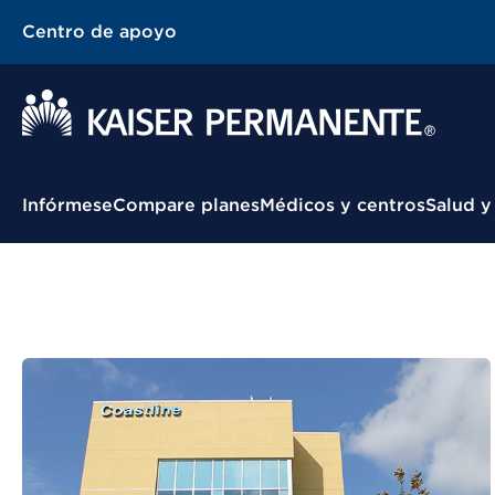
Centro de apoyo
Menú contextual
Infórmese
Compare planes
Médicos y centros
Salud y