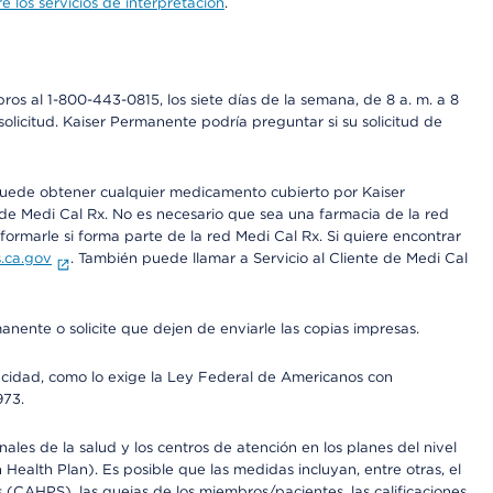
 los servicios de interpretación
.
os al 1-800-443-0815, los siete días de la semana, de 8 a. m. a 8
olicitud. Kaiser Permanente podría preguntar si su solicitud de
 puede obtener cualquier medicamento cubierto por Kaiser
e Medi Cal Rx. No es necesario que sea una farmacia de la red
rmarle si forma parte de la red Medi Cal Rx. Si quiere encontrar
.ca.gov
. También puede llamar a Servicio al Cliente de Medi Cal
anente o solicite que dejen de enviarle las copias impresas.
apacidad, como lo exige la Ley Federal de Americanos con
973.
les de la salud y los centros de atención en los planes del nivel
alth Plan). Es posible que las medidas incluyan, entre otras, el
CAHPS), las quejas de los miembros/pacientes, las calificaciones