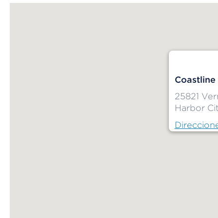
Coastline
25821 Ve
Harbor Ci
Direccion