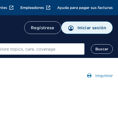
ntes
Empleadores
Ayuda para pagar sus facturas
Regístrese
Iniciar sesión
ar
Buscar
Imprimir
Abre un