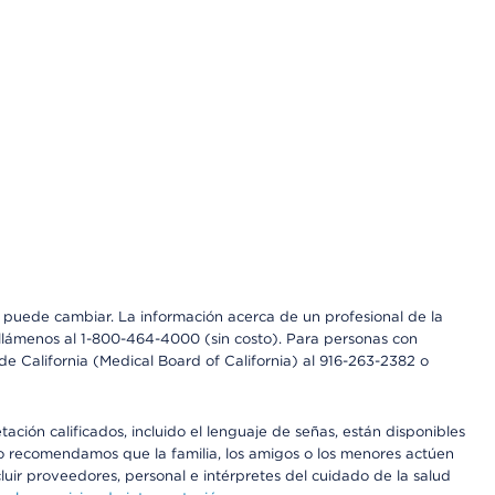
os puede cambiar. La información acerca de un profesional de la
a, llámenos al 1-800-464-4000 (sin costo). Para personas con
e California (Medical Board of California) al 916-263-2382 o
ción calificados, incluido el lenguaje de señas, están disponibles
 No recomendamos que la familia, los amigos o los menores actúen
luir proveedores, personal e intérpretes del cuidado de la salud