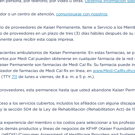
 en persona, por teléfono, por video u otras.
Obtenga información sobre
edor o un centro de atención,
comuníquese con nosotros
.
io de proveedores de Kaiser Permanente, llame a Servicio a los Miembr
o de proveedores en un plazo de tres (3) días hábiles después de su s
anente para recibir esta copia impresa.
 pacientes ambulatorios de Kaiser Permanente. En estas farmacias, se
tos por Medi Cal pueden obtenerse en cualquier farmacia de la red d
iser Permanente son farmacias de Medi Cal Rx. Su farmacia puede info
izador de farmacias de Medi Cal Rx en línea, en
www.Medi-CalRx.dhcs
na (TTY
711
de lunes a viernes, de 8 a. m. a 5 p. m.).
o de proveedores, esta permanece hasta que usted abandone Kaiser Perm
so a los servicios cubiertos, incluidos los afiliados con alguna disc
y la sección 504 de la Ley de Rehabilitación (Rehabilitation Act) de 1
 experiencia del miembro o los costos para seleccionar a los profesiona
s demás productos y líneas de negocios de KFHP (Kaiser Foundation He
t (HEDIS)/Consumer Assessment of Healthcare Providers and Systems (