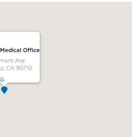
 Medical Office
rmont Ave
ty, CA 90710
es