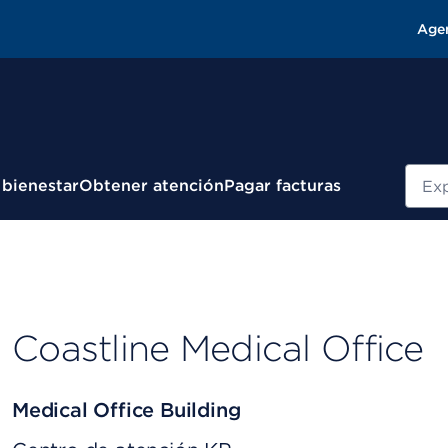
Age
Busc
 bienestar
Obtener atención
Pagar facturas
Coastline Medical Office
Medical Office Building