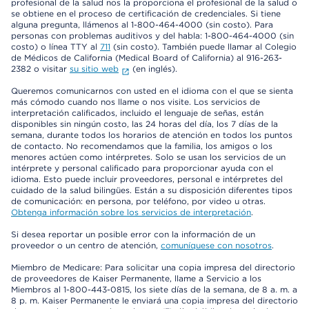
profesional de la salud nos la proporciona el profesional de la salud o
se obtiene en el proceso de certificación de credenciales. Si tiene
alguna pregunta, llámenos al 1-800-464-4000 (sin costo). Para
personas con problemas auditivos y del habla: 1-800-464-4000 (sin
costo) o línea TTY al
711
(sin costo). También puede llamar al Colegio
de Médicos de California (Medical Board of California) al 916-263-
2382 o visitar
su sitio web
(en inglés).
Queremos comunicarnos con usted en el idioma con el que se sienta
más cómodo cuando nos llame o nos visite. Los servicios de
interpretación calificados, incluido el lenguaje de señas, están
disponibles sin ningún costo, las 24 horas del día, los 7 días de la
semana, durante todos los horarios de atención en todos los puntos
de contacto. No recomendamos que la familia, los amigos o los
menores actúen como intérpretes. Solo se usan los servicios de un
intérprete y personal calificado para proporcionar ayuda con el
idioma. Esto puede incluir proveedores, personal e intérpretes del
cuidado de la salud bilingües. Están a su disposición diferentes tipos
de comunicación: en persona, por teléfono, por video u otras.
Obtenga información sobre los servicios de interpretación
.
Si desea reportar un posible error con la información de un
proveedor o un centro de atención,
comuníquese con nosotros
.
Miembro de Medicare: Para solicitar una copia impresa del directorio
de proveedores de Kaiser Permanente, llame a Servicio a los
Miembros al 1-800-443-0815, los siete días de la semana, de 8 a. m. a
8 p. m. Kaiser Permanente le enviará una copia impresa del directorio