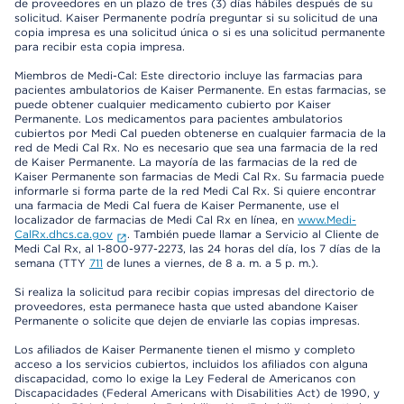
de proveedores en un plazo de tres (3) días hábiles después de su
solicitud. Kaiser Permanente podría preguntar si su solicitud de una
copia impresa es una solicitud única o si es una solicitud permanente
para recibir esta copia impresa.
Miembros de Medi-Cal: Este directorio incluye las farmacias para
pacientes ambulatorios de Kaiser Permanente. En estas farmacias, se
puede obtener cualquier medicamento cubierto por Kaiser
Permanente. Los medicamentos para pacientes ambulatorios
cubiertos por Medi Cal pueden obtenerse en cualquier farmacia de la
red de Medi Cal Rx. No es necesario que sea una farmacia de la red
de Kaiser Permanente. La mayoría de las farmacias de la red de
Kaiser Permanente son farmacias de Medi Cal Rx. Su farmacia puede
informarle si forma parte de la red Medi Cal Rx. Si quiere encontrar
una farmacia de Medi Cal fuera de Kaiser Permanente, use el
localizador de farmacias de Medi Cal Rx en línea, en
www.Medi-
CalRx.dhcs.ca.gov
. También puede llamar a Servicio al Cliente de
Medi Cal Rx, al 1-800-977-2273, las 24 horas del día, los 7 días de la
semana (TTY
711
de lunes a viernes, de 8 a. m. a 5 p. m.).
Si realiza la solicitud para recibir copias impresas del directorio de
proveedores, esta permanece hasta que usted abandone Kaiser
Permanente o solicite que dejen de enviarle las copias impresas.
Los afiliados de Kaiser Permanente tienen el mismo y completo
acceso a los servicios cubiertos, incluidos los afiliados con alguna
discapacidad, como lo exige la Ley Federal de Americanos con
Discapacidades (Federal Americans with Disabilities Act) de 1990, y