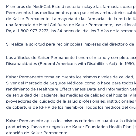
Miembros de Medi-Cal: Este directorio incluye las farmacias para
Permanente. Los medicamentos para pacientes ambulatorios cubier
de Kaiser Permanente. La mayoría de las farmacias de la red de Ka
una farmacia de Medi Cal fuera de Kaiser Permanente, use el local
Rx, al 1-800-977-2273, las 24 horas del día, los 7 días de la sema
Si realiza la solicitud para recibir copias impresas del directori
Los afiliados de Kaiser Permanente tienen el mismo y completo acce
Discapacidades (Federal Americans with Disabilities Act) de 1990, 
Kaiser Permanente toma en cuenta los mismos niveles de calidad, la
Silver del Mercado de Seguros Médicos, como lo hace para todos lo
rendimiento de Healthcare Effectiveness Data and Information Se
de seguridad del paciente, las medidas de calidad del hospital y
proveedores del cuidado de la salud profesionales, institucionale
de cobertura de KFHP de los miembros. Todos los médicos del grup
Kaiser Permanente aplica los mismos criterios en cuanto a la dist
productos y líneas de negocio de Kaiser Foundation Health Plan (KF
atención de Kaiser Permanente.