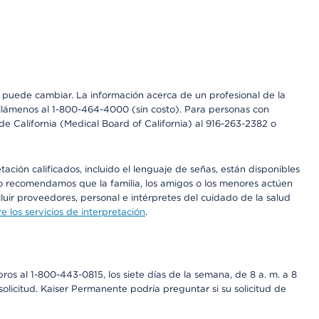
os puede cambiar. La información acerca de un profesional de la
a, llámenos al 1-800-464-4000 (sin costo). Para personas con
e California (Medical Board of California) al 916-263-2382 o
ción calificados, incluido el lenguaje de señas, están disponibles
 No recomendamos que la familia, los amigos o los menores actúen
luir proveedores, personal e intérpretes del cuidado de la salud
 los servicios de interpretación
.
os al 1-800-443-0815, los siete días de la semana, de 8 a. m. a 8
olicitud. Kaiser Permanente podría preguntar si su solicitud de