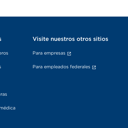
s
Visite nuestros otros sitios
bros
Para empresas
s
Para empleados federales
uras
 médica