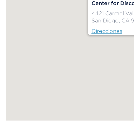
Center for Disco
4421 Carmel Val
San Diego, CA 
Direcciones
Map ends