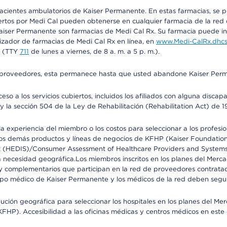
 pacientes ambulatorios de Kaiser Permanente. En estas farmacias, se
tos por Medi Cal pueden obtenerse en cualquier farmacia de la red d
iser Permanente son farmacias de Medi Cal Rx. Su farmacia puede info
izador de farmacias de Medi Cal Rx en línea, en
www.Medi-CalRx.dhcs
na (TTY
711
de lunes a viernes, de 8 a. m. a 5 p. m.).
o de proveedores, esta permanece hasta que usted abandone Kaiser Perm
so a los servicios cubiertos, incluidos los afiliados con alguna disc
y la sección 504 de la Ley de Rehabilitación (Rehabilitation Act) de 1
 experiencia del miembro o los costos para seleccionar a los profesiona
s demás productos y líneas de negocios de KFHP (Kaiser Foundation He
t (HEDIS)/Consumer Assessment of Healthcare Providers and Systems (
 la necesidad geográfica.Los miembros inscritos en los planes del Me
s y complementarios que participan en la red de proveedores contrata
o médico de Kaiser Permanente y los médicos de la red deben seguir l
ribución geográfica para seleccionar los hospitales en los planes del 
HP). Accesibilidad a las oficinas médicas y centros médicos en este d