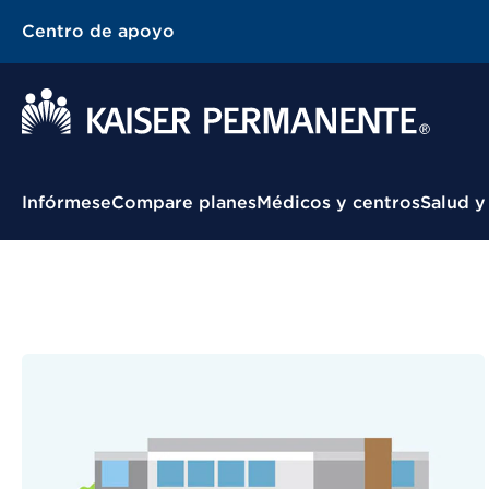
Centro de apoyo
Menú contextual
Infórmese
Compare planes
Médicos y centros
Salud y