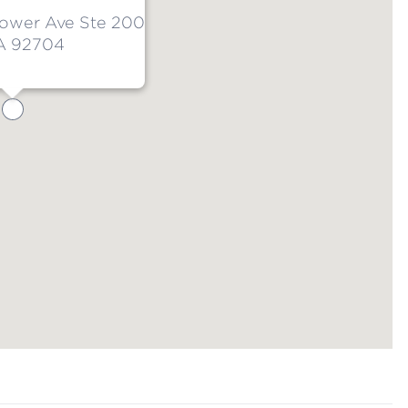
ower Ave Ste 200
CA 92704