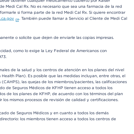
 puede obtener cualquier medicamento cubierto por Kaiser
e Medi Cal Rx. No es necesario que sea una farmacia de la red
rmarle si forma parte de la red Medi Cal Rx. Si quiere encontrar
.ca.gov
. También puede llamar a Servicio al Cliente de Medi Cal
anente o solicite que dejen de enviarle las copias impresas.
apacidad, como lo exige la Ley Federal de Americanos con
973.
les de la salud y los centros de atención en los planes del nivel
alth Plan). Es posible que las medidas incluyan, entre otras, el
CAHPS), las quejas de los miembros/pacientes, las calificaciones
rcado de Seguros Médicos de KFHP tienen acceso a todos los
dos de los planes de KFHP, de acuerdo con los términos del plan
os mismos procesos de revisión de calidad y certificaciones.
Mercado de Seguros Médicos y en cuanto a todos los demás
irectorio: los miembros tienen acceso a todos los centros de