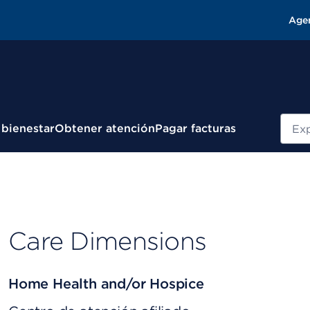
Age
Busc
 bienestar
Obtener atención
Pagar facturas
Care Dimensions
Home Health and/or Hospice