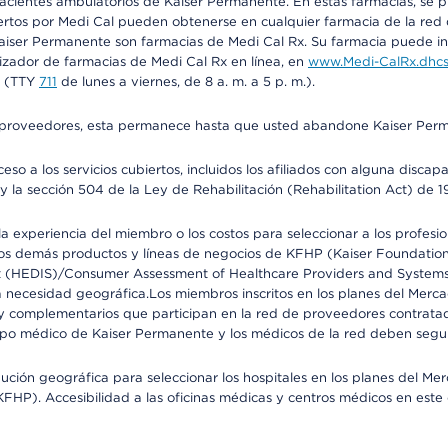
 pacientes ambulatorios de Kaiser Permanente. En estas farmacias, se
tos por Medi Cal pueden obtenerse en cualquier farmacia de la red d
iser Permanente son farmacias de Medi Cal Rx. Su farmacia puede info
izador de farmacias de Medi Cal Rx en línea, en
www.Medi-CalRx.dhcs
na (TTY
711
de lunes a viernes, de 8 a. m. a 5 p. m.).
o de proveedores, esta permanece hasta que usted abandone Kaiser Perm
so a los servicios cubiertos, incluidos los afiliados con alguna disc
y la sección 504 de la Ley de Rehabilitación (Rehabilitation Act) de 1
 experiencia del miembro o los costos para seleccionar a los profesiona
s demás productos y líneas de negocios de KFHP (Kaiser Foundation He
t (HEDIS)/Consumer Assessment of Healthcare Providers and Systems (
 la necesidad geográfica.Los miembros inscritos en los planes del Me
s y complementarios que participan en la red de proveedores contrata
o médico de Kaiser Permanente y los médicos de la red deben seguir l
ribución geográfica para seleccionar los hospitales en los planes del 
HP). Accesibilidad a las oficinas médicas y centros médicos en este d