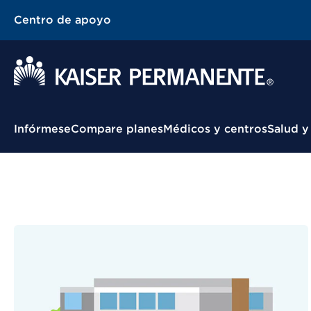
Centro de apoyo
Menú contextual
Infórmese
Compare planes
Médicos y centros
Salud y