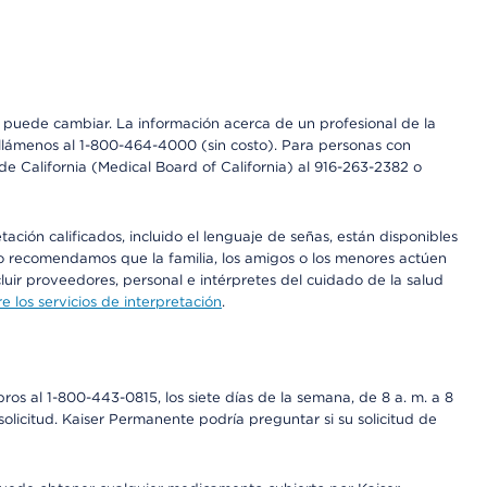
os puede cambiar. La información acerca de un profesional de la
a, llámenos al 1-800-464-4000 (sin costo). Para personas con
e California (Medical Board of California) al 916-263-2382 o
ción calificados, incluido el lenguaje de señas, están disponibles
 No recomendamos que la familia, los amigos o los menores actúen
luir proveedores, personal e intérpretes del cuidado de la salud
 los servicios de interpretación
.
os al 1-800-443-0815, los siete días de la semana, de 8 a. m. a 8
olicitud. Kaiser Permanente podría preguntar si su solicitud de