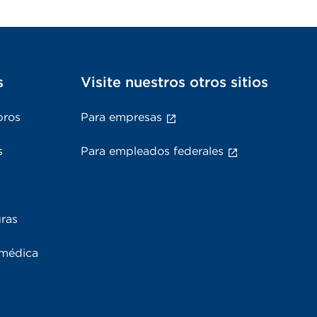
s
Visite nuestros otros sitios
bros
Para empresas
s
Para empleados federales
uras
 médica