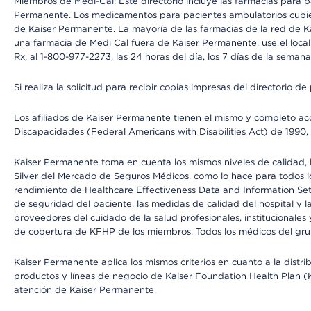
Miembros de Medi-Cal: Este directorio incluye las farmacias para
Permanente. Los medicamentos para pacientes ambulatorios cubier
de Kaiser Permanente. La mayoría de las farmacias de la red de Ka
una farmacia de Medi Cal fuera de Kaiser Permanente, use el local
Rx, al 1-800-977-2273, las 24 horas del día, los 7 días de la sema
Si realiza la solicitud para recibir copias impresas del directori
Los afiliados de Kaiser Permanente tienen el mismo y completo acce
Discapacidades (Federal Americans with Disabilities Act) de 1990, 
Kaiser Permanente toma en cuenta los mismos niveles de calidad, la
Silver del Mercado de Seguros Médicos, como lo hace para todos lo
rendimiento de Healthcare Effectiveness Data and Information Se
de seguridad del paciente, las medidas de calidad del hospital y
proveedores del cuidado de la salud profesionales, institucionale
de cobertura de KFHP de los miembros. Todos los médicos del grup
Kaiser Permanente aplica los mismos criterios en cuanto a la dist
productos y líneas de negocio de Kaiser Foundation Health Plan (KF
atención de Kaiser Permanente.