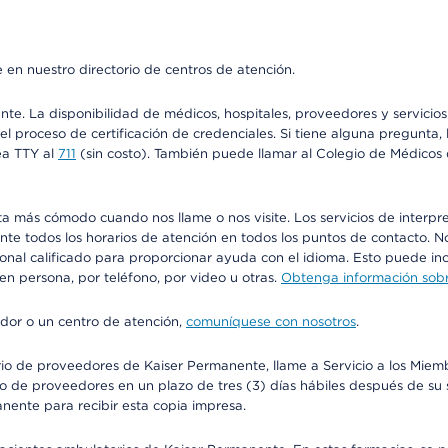
 en nuestro directorio de centros de atención.
ente. La disponibilidad de médicos, hospitales, proveedores y servici
n el proceso de certificación de credenciales. Si tiene alguna pregunt
ea TTY al
711
(sin costo). También puede llamar al Colegio de Médicos d
más cómodo cuando nos llame o nos visite. Los servicios de interpreta
urante todos los horarios de atención en todos los puntos de contacto.
sonal calificado para proporcionar ayuda con el idioma. Esto puede inc
 en persona, por teléfono, por video u otras.
Obtenga información sobre
edor o un centro de atención,
comuníquese con nosotros
.
io de proveedores de Kaiser Permanente, llame a Servicio a los Miembr
o de proveedores en un plazo de tres (3) días hábiles después de su s
anente para recibir esta copia impresa.