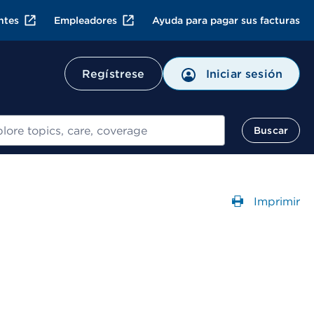
ntes
Empleadores
Ayuda para pagar sus facturas
Regístrese
Iniciar sesión
ar
Buscar
Imprimir
Abre un