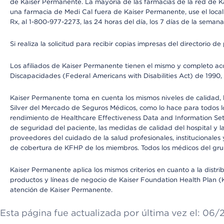
de Kaiser Permanente. La mayoría de las farmacias de la red de Ka
una farmacia de Medi Cal fuera de Kaiser Permanente, use el local
Rx, al 1-800-977-2273, las 24 horas del día, los 7 días de la sema
Si realiza la solicitud para recibir copias impresas del directori
Los afiliados de Kaiser Permanente tienen el mismo y completo acce
Discapacidades (Federal Americans with Disabilities Act) de 1990, 
Kaiser Permanente toma en cuenta los mismos niveles de calidad, la
Silver del Mercado de Seguros Médicos, como lo hace para todos lo
rendimiento de Healthcare Effectiveness Data and Information Se
de seguridad del paciente, las medidas de calidad del hospital y
proveedores del cuidado de la salud profesionales, institucionale
de cobertura de KFHP de los miembros. Todos los médicos del grup
Kaiser Permanente aplica los mismos criterios en cuanto a la dist
productos y líneas de negocio de Kaiser Foundation Health Plan (KF
atención de Kaiser Permanente.
Esta página fue actualizada por última vez el: 06