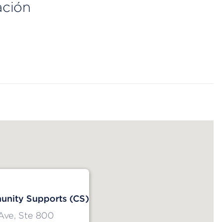
ación
nity Supports (CS)
Ave, Ste 800