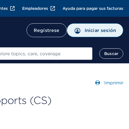
ntes
Empleadores
Ayuda para pagar sus facturas
Regístrese
Iniciar sesión
ar
Buscar
Imprimir
Abre un
ports (CS)