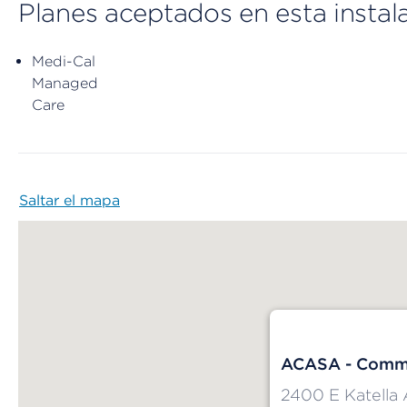
Planes aceptados en esta instal
Medi-Cal
Managed
Care
Saltar el mapa
Map begins
ACASA - Commu
2400 E Katella 