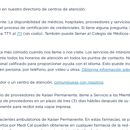
 en nuestro directorio de centros de atención.
ente. La disponibilidad de médicos, hospitales, proveedores y servici
n el proceso de certificación de credenciales. Si tiene alguna pregunt
ea TTY al
711
(sin costo). También puede llamar al Colegio de Médicos d
más cómodo cuando nos llame o nos visite. Los servicios de interpreta
urante todos los horarios de atención en todos los puntos de contacto.
sonal calificado para proporcionar ayuda con el idioma. Esto puede inc
 en persona, por teléfono, por video u otras.
Obtenga información sobre
edor o un centro de atención,
comuníquese con nosotros
.
io de proveedores de Kaiser Permanente, llame a Servicio a los Miembr
o de proveedores en un plazo de tres (3) días hábiles después de su s
anente para recibir esta copia impresa.
 pacientes ambulatorios de Kaiser Permanente. En estas farmacias, se
tos por Medi Cal pueden obtenerse en cualquier farmacia de la red d