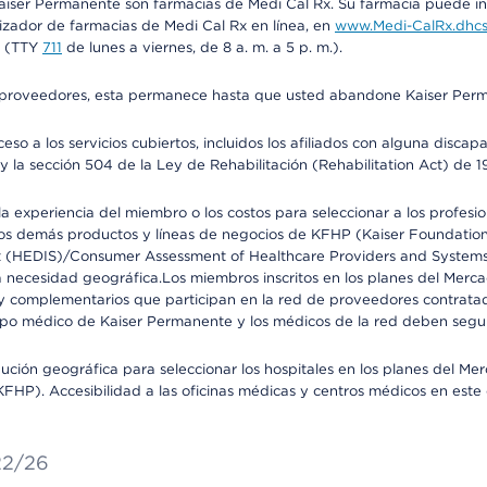
iser Permanente son farmacias de Medi Cal Rx. Su farmacia puede info
izador de farmacias de Medi Cal Rx en línea, en
www.Medi-CalRx.dhcs
na (TTY
711
de lunes a viernes, de 8 a. m. a 5 p. m.).
o de proveedores, esta permanece hasta que usted abandone Kaiser Perm
so a los servicios cubiertos, incluidos los afiliados con alguna disc
y la sección 504 de la Ley de Rehabilitación (Rehabilitation Act) de 1
 experiencia del miembro o los costos para seleccionar a los profesiona
s demás productos y líneas de negocios de KFHP (Kaiser Foundation He
t (HEDIS)/Consumer Assessment of Healthcare Providers and Systems (
 la necesidad geográfica.Los miembros inscritos en los planes del Me
s y complementarios que participan en la red de proveedores contrata
o médico de Kaiser Permanente y los médicos de la red deben seguir l
ribución geográfica para seleccionar los hospitales en los planes del 
HP). Accesibilidad a las oficinas médicas y centros médicos en este d
/22/26