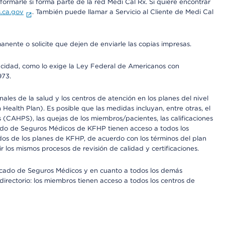
rmarle si forma parte de la red Medi Cal Rx. Si quiere encontrar
.ca.gov
. También puede llamar a Servicio al Cliente de Medi Cal
anente o solicite que dejen de enviarle las copias impresas.
apacidad, como lo exige la Ley Federal de Americanos con
973.
les de la salud y los centros de atención en los planes del nivel
alth Plan). Es posible que las medidas incluyan, entre otras, el
CAHPS), las quejas de los miembros/pacientes, las calificaciones
rcado de Seguros Médicos de KFHP tienen acceso a todos los
dos de los planes de KFHP, de acuerdo con los términos del plan
os mismos procesos de revisión de calidad y certificaciones.
Mercado de Seguros Médicos y en cuanto a todos los demás
irectorio: los miembros tienen acceso a todos los centros de