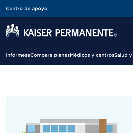
Centro de apoyo
Menú contextual
Infórmese
Compare planes
Médicos y centros
Salud y