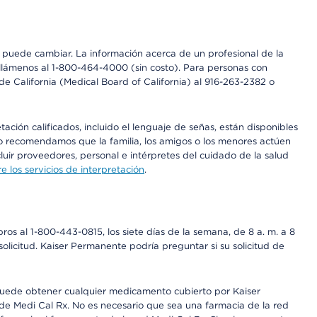
os puede cambiar. La información acerca de un profesional de la
a, llámenos al 1-800-464-4000 (sin costo). Para personas con
e California (Medical Board of California) al 916-263-2382 o
ción calificados, incluido el lenguaje de señas, están disponibles
 No recomendamos que la familia, los amigos o los menores actúen
luir proveedores, personal e intérpretes del cuidado de la salud
 los servicios de interpretación
.
os al 1-800-443-0815, los siete días de la semana, de 8 a. m. a 8
olicitud. Kaiser Permanente podría preguntar si su solicitud de
 puede obtener cualquier medicamento cubierto por Kaiser
e Medi Cal Rx. No es necesario que sea una farmacia de la red