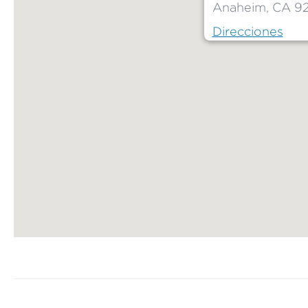
Anaheim, CA 9
Direcciones
Map ends