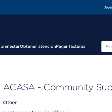
Age
Busc
 bienestar
Obtener atención
Pagar facturas
ACASA - Community Sup
Other