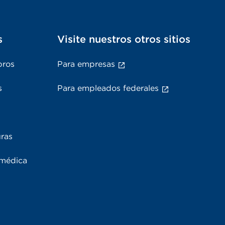
s
Visite nuestros otros sitios
bros
Para empresas
s
Para empleados federales
uras
 médica