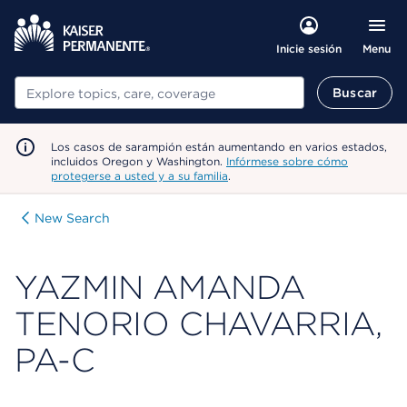
Menu
Inicie sesión
Buscar
Buscar
Los casos de sarampión están aumentando en varios estados,
incluidos Oregon y Washington.
Infórmese sobre cómo
protegerse a usted y a su familia
.
New Search
YAZMIN AMANDA
TENORIO CHAVARRIA,
PA-C