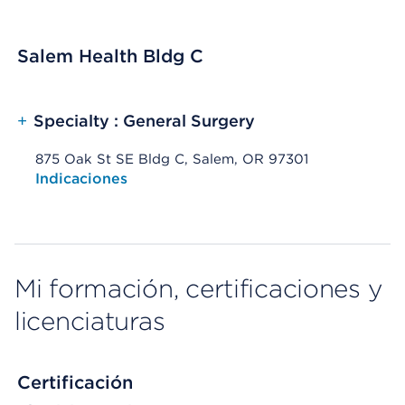
Salem Health Bldg C
+
Specialty : General Surgery
875 Oak St SE Bldg C, Salem, OR 97301
Opens native map application on mobile devices
Indicaciones
Mi formación, certificaciones y
licenciaturas
Certificación