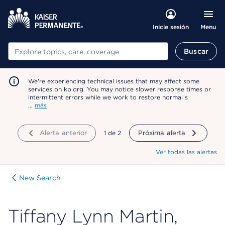
Menu
Inicie sesión
Buscar
Buscar
We're experiencing technical issues that may affect some
services on kp.org. You may notice slower response times or
intermittent errors while we work to restore normal s
…
más
Alerta anterior
mostrando
1
de
2
Próxima alerta
Ver todas las alertas
New Search
Tiffany Lynn Martin,