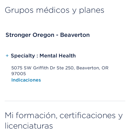
Grupos médicos y planes
Stronger Oregon - Beaverton
+
Specialty : Mental Health
5075 SW Griffith Dr Ste 250, Beaverton, OR
97005
Opens native map application on mobile devices
Indicaciones
Mi formación, certificaciones y
licenciaturas