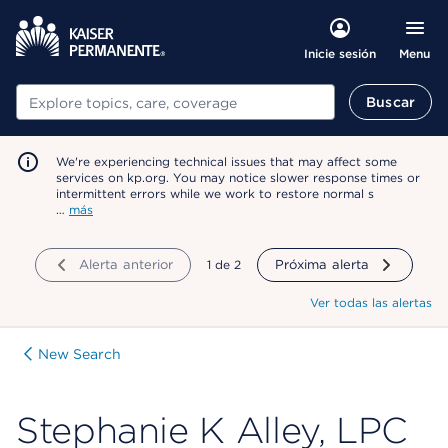
Menu
Inicie sesión
Buscar
Buscar
We're experiencing technical issues that may affect some
services on kp.org. You may notice slower response times or
intermittent errors while we work to restore normal s
…
más
Alerta anterior
mostrando
1
de
2
Próxima alerta
Ver todas las alertas
New Search
Stephanie K Alley, LPC