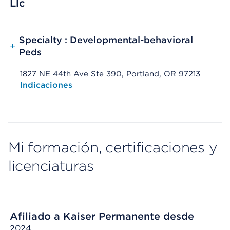
Llc
Specialty : Developmental-behavioral
+
Peds
1827 NE 44th Ave Ste 390, Portland, OR 97213
Opens native map application on mobile devices
Indicaciones
Mi formación, certificaciones y
licenciaturas
Afiliado a Kaiser Permanente desde
2024