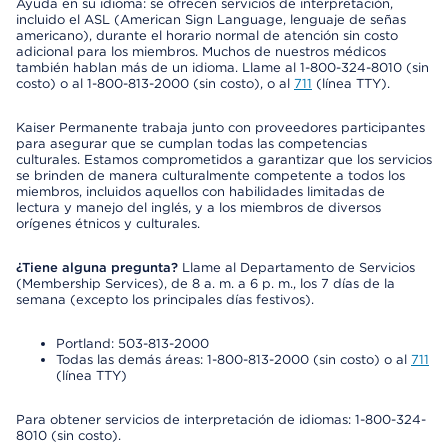
Ayuda en su idioma: se ofrecen servicios de interpretación,
incluido el ASL (American Sign Language, lenguaje de señas
americano), durante el horario normal de atención sin costo
adicional para los miembros. Muchos de nuestros médicos
también hablan más de un idioma. Llame al 1-800-324-8010 (sin
costo) o al 1-800-813-2000 (sin costo), o al
711
(línea TTY).
Kaiser Permanente trabaja junto con proveedores participantes
para asegurar que se cumplan todas las competencias
culturales. Estamos comprometidos a garantizar que los servicios
se brinden de manera culturalmente competente a todos los
miembros, incluidos aquellos con habilidades limitadas de
lectura y manejo del inglés, y a los miembros de diversos
orígenes étnicos y culturales.
¿Tiene alguna pregunta?
Llame al Departamento de Servicios
(Membership Services), de 8 a. m. a 6 p. m., los 7 días de la
semana (excepto los principales días festivos).
Portland: 503-813-2000
Todas las demás áreas: 1-800-813-2000 (sin costo) o al
711
(línea TTY)
Para obtener servicios de interpretación de idiomas: 1-800-324-
8010 (sin costo).