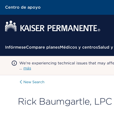
Centro de apoyo
Menú contextual
Infórmese
Compare planes
Médicos y centros
Salud y
We're experiencing technical issues that may aff
…
más
New Search
Rick Baumgartle, LPC