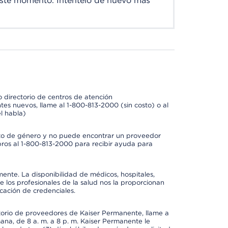
este momento. Inténtelo de nuevo más
 directorio de centros de atención
tes nuevos, llame al 1-800-813-2000 (sin costo) o al
l habla)
to de género y no puede encontrar un proveedor
bros al 1-800-813-2000 para recibir ayuda para
mente. La disponibilidad de médicos, hospitales,
 los profesionales de la salud nos la proporcionan
icación de credenciales.
ctorio de proveedores de Kaiser Permanente, llame a
mana, de 8 a. m. a 8 p. m. Kaiser Permanente le