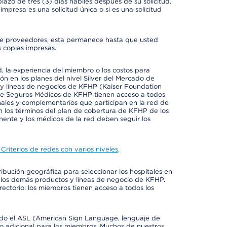
azo de tres (3) días hábiles después de su solicitud.
mpresa es una solicitud única o si es una solicitud
io de proveedores, esta permanece hasta que usted
 copias impresas.
 la experiencia del miembro o los costos para
ión en los planes del nivel Silver del Mercado de
y líneas de negocios de KFHP (Kaiser Foundation
 de Seguros Médicos de KFHP tienen acceso a todos
onales y complementarios que participan en la red de
 los términos del plan de cobertura de KFHP de los
ente y los médicos de la red deben seguir los
Criterios de redes con varios niveles
.
ribución geográfica para seleccionar los hospitales en
 los demás productos y líneas de negocio de KFHP.
rectorio: los miembros tienen acceso a todos los
luido el ASL (American Sign Language, lenguaje de
to adicional para los miembros. Muchos de nuestros