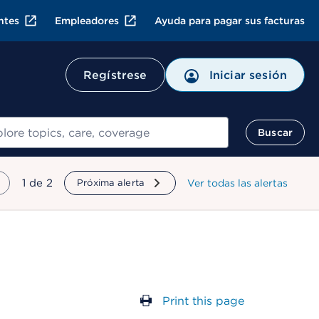
ntes
Empleadores
Ayuda para pagar sus facturas
Regístrese
Iniciar sesión
ar
Buscar
mostrando
1
de
2
Próxima alerta
Ver todas las alertas
Print this page