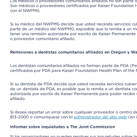
Los médicos o proveedores comunitarios afiliados no son part
Son médicos o proveedores certificados por Kaiser Foundation H
con el NWPMG.
Si su médico del NWPMG decide que usted necesita servicios cu
parte de un médico del NWPMG, esposible que lo remita a un mé
tener una remisión autorizada por escrito de Kaiser Permanente 
o proveedor comunitario afiliado.
Remisiones a dentistas comunitarios afiliados en Oregon y W
Los dentistas comunitarios afiliados no forman parte de PDA (P
certificados por PDA para Kaiser Foundation Health Plan of the
Si su dentista de PDA decide que usted necesita servicios cubie
de un dentista de PDA, es posible que lo remita a un dentista co
autorizada por escrito de Kaiser Permanente para poder recibir 
afiliado.
Si desea reportar un error sobre cualquier proveedor o centro del
813-2000 o comuníquese con el
administrador del sitio web
(en i
Informar sobre inquietudes a The Joint Commission
Si los organizadores no pueden resolver sus inquietudes sobre la