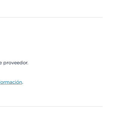
te proveedor.
formación
.