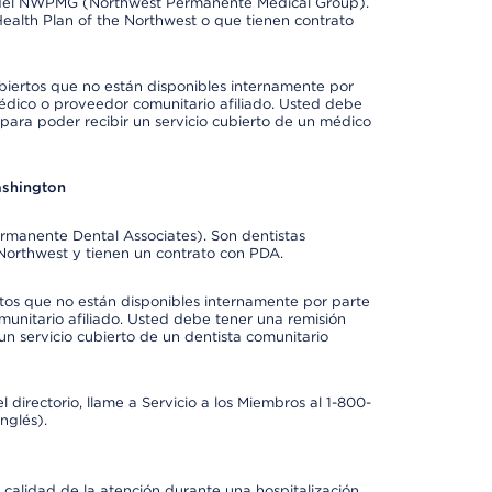
e del NWPMG (Northwest Permanente Medical Group).
ealth Plan of the Northwest o que tienen contrato
biertos que no están disponibles internamente por
dico o proveedor comunitario afiliado. Usted debe
para poder recibir un servicio cubierto de un médico
ashington
ermanente Dental Associates). Son dentistas
 Northwest y tienen un contrato con PDA.
rtos que no están disponibles internamente por parte
munitario afiliado. Usted debe tener una remisión
un servicio cubierto de un dentista comunitario
 directorio, llame a Servicio a los Miembros al 1-800-
nglés).
 calidad de la atención durante una hospitalización,