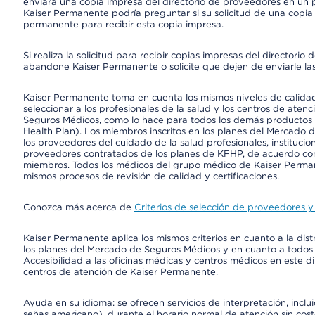
enviará una copia impresa del directorio de proveedores en un pl
Kaiser Permanente podría preguntar si su solicitud de una copia i
permanente para recibir esta copia impresa.
Si realiza la solicitud para recibir copias impresas del director
abandone Kaiser Permanente o solicite que dejen de enviarle las
Kaiser Permanente toma en cuenta los mismos niveles de calidad,
seleccionar a los profesionales de la salud y los centros de atenc
Seguros Médicos, como lo hace para todos los demás productos 
Health Plan). Los miembros inscritos en los planes del Mercado
los proveedores del cuidado de la salud profesionales, instituci
proveedores contratados de los planes de KFHP, de acuerdo con
miembros. Todos los médicos del grupo médico de Kaiser Perman
mismos procesos de revisión de calidad y certificaciones.
Conozca más acerca de
Criterios de selección de proveedores y 
Kaiser Permanente aplica los mismos criterios en cuanto a la dist
los planes del Mercado de Seguros Médicos y en cuanto a todos
Accesibilidad a las oficinas médicas y centros médicos en este di
centros de atención de Kaiser Permanente.
Ayuda en su idioma: se ofrecen servicios de interpretación, inc
señas americano), durante el horario normal de atención sin cos