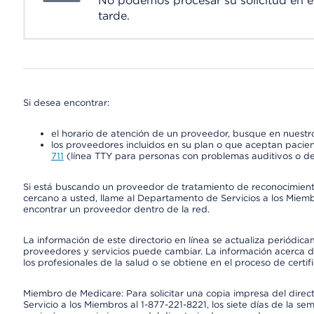
No podemos procesar su solicitud en 
tarde.
Si desea encontrar:
el horario de atención de un proveedor, busque en nuestro
los proveedores incluidos en su plan o que aceptan pacien
711
(línea TTY para personas con problemas auditivos o de
Si está buscando un proveedor de tratamiento de reconocimien
cercano a usted, llame al Departamento de Servicios a los Miem
encontrar un proveedor dentro de la red.
La información de este directorio en línea se actualiza periódica
proveedores y servicios puede cambiar. La información acerca de
los profesionales de la salud o se obtiene en el proceso de certif
Miembro de Medicare: Para solicitar una copia impresa del dire
Servicio a los Miembros al 1-877-221-8221, los siete días de la se