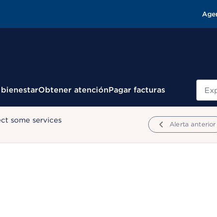
Age
Busc
 bienestar
Obtener atención
Pagar facturas
ect some services
Alerta anterior