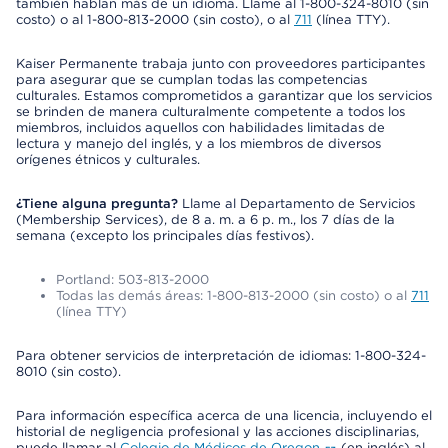
también hablan más de un idioma. Llame al 1-800-324-8010 (sin
costo) o al 1-800-813-2000 (sin costo), o al
711
(línea TTY).
Kaiser Permanente trabaja junto con proveedores participantes
para asegurar que se cumplan todas las competencias
culturales. Estamos comprometidos a garantizar que los servicios
se brinden de manera culturalmente competente a todos los
miembros, incluidos aquellos con habilidades limitadas de
lectura y manejo del inglés, y a los miembros de diversos
orígenes étnicos y culturales.
¿Tiene alguna pregunta?
Llame al Departamento de Servicios
(Membership Services), de 8 a. m. a 6 p. m., los 7 días de la
semana (excepto los principales días festivos).
Portland: 503-813-2000
Todas las demás áreas: 1-800-813-2000 (sin costo) o al
711
(línea TTY)
Para obtener servicios de interpretación de idiomas: 1-800-324-
8010 (sin costo).
Para información específica acerca de una licencia, incluyendo el
historial de negligencia profesional y las acciones disciplinarias,
puede llamar al
Colegio de Médicos de Oregon
(en inglés) al