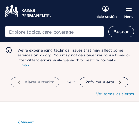
Menu
Inicie sesión
Buscar
Buscar
We're experiencing technical issues that may affect some
services on kp.org. You may notice slower response times or
intermittent errors while we work to restore normal s
…
más
Alerta anterior
mostrando
1
de
2
Próxima alerta
Ver todas las alertas
New Search