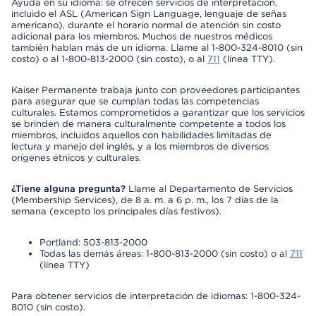
Ayuda en su idioma: se ofrecen servicios de interpretación,
incluido el ASL (American Sign Language, lenguaje de señas
americano), durante el horario normal de atención sin costo
adicional para los miembros. Muchos de nuestros médicos
también hablan más de un idioma. Llame al 1-800-324-8010 (sin
costo) o al 1-800-813-2000 (sin costo), o al
711
(línea TTY).
Kaiser Permanente trabaja junto con proveedores participantes
para asegurar que se cumplan todas las competencias
culturales. Estamos comprometidos a garantizar que los servicios
se brinden de manera culturalmente competente a todos los
miembros, incluidos aquellos con habilidades limitadas de
lectura y manejo del inglés, y a los miembros de diversos
orígenes étnicos y culturales.
¿Tiene alguna pregunta?
Llame al Departamento de Servicios
(Membership Services), de 8 a. m. a 6 p. m., los 7 días de la
semana (excepto los principales días festivos).
Portland: 503-813-2000
Todas las demás áreas: 1-800-813-2000 (sin costo) o al
711
(línea TTY)
Para obtener servicios de interpretación de idiomas: 1-800-324-
8010 (sin costo).