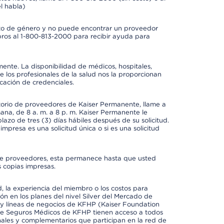
l habla)
to de género y no puede encontrar un proveedor
bros al 1-800-813-2000 para recibir ayuda para
mente. La disponibilidad de médicos, hospitales,
 los profesionales de la salud nos la proporcionan
icación de credenciales.
ctorio de proveedores de Kaiser Permanente, llame a
mana, de 8 a. m. a 8 p. m. Kaiser Permanente le
azo de tres (3) días hábiles después de su solicitud.
mpresa es una solicitud única o si es una solicitud
io de proveedores, esta permanece hasta que usted
 copias impresas.
 la experiencia del miembro o los costos para
ión en los planes del nivel Silver del Mercado de
y líneas de negocios de KFHP (Kaiser Foundation
 de Seguros Médicos de KFHP tienen acceso a todos
onales y complementarios que participan en la red de