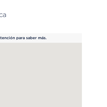
ca
 begins
atención para saber más.