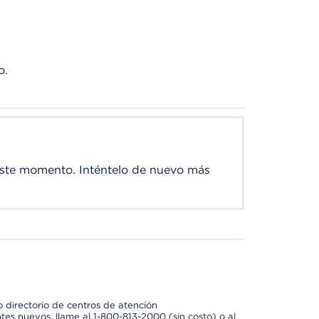
o.
este momento. Inténtelo de nuevo más
 directorio de centros de atención
tes nuevos, llame al 1-800-813-2000 (sin costo) o al