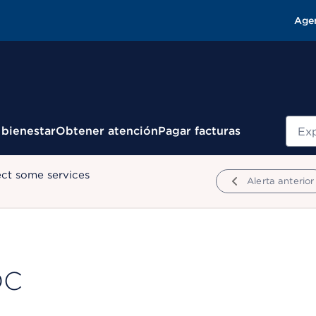
Age
Busc
 bienestar
Obtener atención
Pagar facturas
ect some services
Alerta anterior
DC