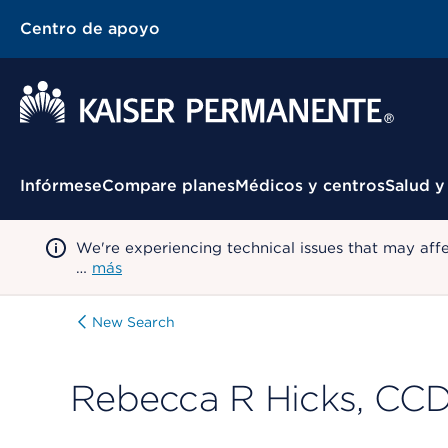
Centro de apoyo
Menú contextual
Infórmese
Compare planes
Médicos y centros
Salud y
We're experiencing technical issues that may aff
…
más
New Search
Rebecca R Hicks, CC