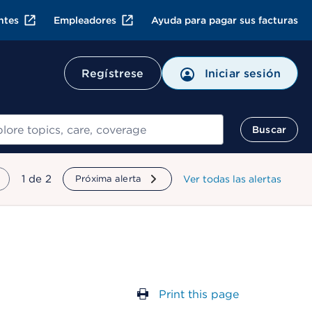
ntes
Empleadores
Ayuda para pagar sus facturas
Regístrese
Iniciar sesión
ar
Buscar
mostrando
1
de
2
Próxima alerta
Ver todas las alertas
Print this page