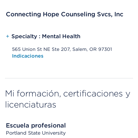
Connecting Hope Counseling Svcs, Inc
+
Specialty : Mental Health
565 Union St NE Ste 207, Salem, OR 97301
Opens native map application on mobile devices
Indicaciones
Mi formación, certificaciones y
licenciaturas
Escuela profesional
Portland State University