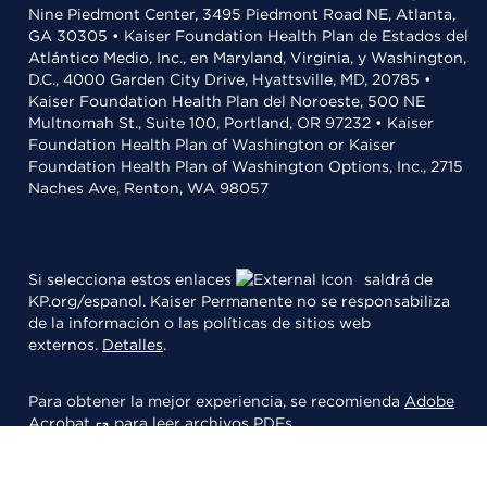
Nine Piedmont Center, 3495 Piedmont Road NE, Atlanta,
GA 30305 • Kaiser Foundation Health Plan de Estados del
Atlántico Medio, Inc., en Maryland, Virginia, y Washington,
D.C., 4000 Garden City Drive, Hyattsville, MD, 20785 •
Kaiser Foundation Health Plan del Noroeste, 500 NE
Multnomah St., Suite 100, Portland, OR 97232 • Kaiser
Foundation Health Plan of Washington or Kaiser
Foundation Health Plan of Washington Options, Inc., 2715
Naches Ave, Renton, WA 98057
Si selecciona estos enlaces
saldrá de
KP.org/espanol. Kaiser Permanente no se responsabiliza
de la información o las políticas de sitios web
externos.
Detalles
.
Para obtener la mejor experiencia, se recomienda
Adobe
Acrobat
para leer archivos PDFs.
© 2026 Kaiser Foundation Health Plan, Inc.