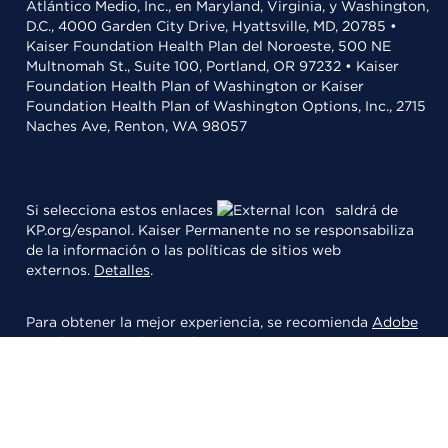
Atlántico Medio, Inc., en Maryland, Virginia, y Washington,
D.C., 4000 Garden City Drive, Hyattsville, MD, 20785 •
Kaiser Foundation Health Plan del Noroeste, 500 NE
Multnomah St., Suite 100, Portland, OR 97232 • Kaiser
Foundation Health Plan of Washington or Kaiser
Foundation Health Plan of Washington Options, Inc., 2715
Naches Ave, Renton, WA 98057
Si selecciona estos enlaces
saldrá de
KP.org/espanol. Kaiser Permanente no se responsabiliza
de la información o las políticas de sitios web
externos.
Detalles
.
Para obtener la mejor experiencia, se recomienda
Adobe
Acrobat
para leer archivos PDFs.
© 2026 Kaiser Foundation Health Plan, Inc.