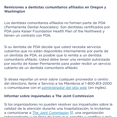
Remisiones a dentistas comunitarios afiliados en Oregon y
Washington
Los dentistas comunitarios afiliados no forman parte de PDA
(Permanente Dental Associates). Son dentistas certificados por
PDA para Kaiser Foundation Health Plan of the Northwest y
tienen un contrato con PDA.
Si su dentista de PDA decide que usted necesita servicios
cubiertos que no están disponibles internamente por parte de
un dentista de PDA, es posible que lo remita a un dentista
comunitario afiliado. Usted debe tener una remisión autorizada
por escrito de Kaiser Permanente para poder recibir un servicio
cubierto de un dentista comunitario afiliado.
Si desea reportar un error sobre cualquier proveedor o centro
del directorio, llame a Servicio a los Miembros al 1-800-813-2000
o comuníquese con el
administrador del sitio web
(en inglés).
Informar sobre inquietudes a The Joint Commission
Si los organizadores no pueden resolver sus inquietudes sobre la
calidad de la atención durante una hospitalización, lo invitamos
a comunicarse a
The Joint Commission
, una organización
independiente y sin fines de lucro que acredita y certifica a más