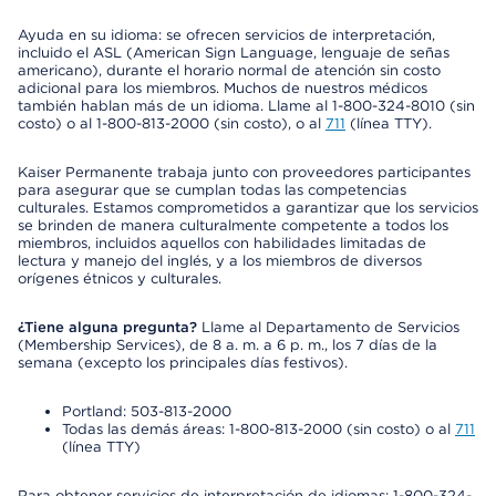
Ayuda en su idioma: se ofrecen servicios de interpretación,
incluido el ASL (American Sign Language, lenguaje de señas
americano), durante el horario normal de atención sin costo
adicional para los miembros. Muchos de nuestros médicos
también hablan más de un idioma. Llame al 1-800-324-8010 (sin
costo) o al 1-800-813-2000 (sin costo), o al
711
(línea TTY).
Kaiser Permanente trabaja junto con proveedores participantes
para asegurar que se cumplan todas las competencias
culturales. Estamos comprometidos a garantizar que los servicios
se brinden de manera culturalmente competente a todos los
miembros, incluidos aquellos con habilidades limitadas de
lectura y manejo del inglés, y a los miembros de diversos
orígenes étnicos y culturales.
¿Tiene alguna pregunta?
Llame al Departamento de Servicios
(Membership Services), de 8 a. m. a 6 p. m., los 7 días de la
semana (excepto los principales días festivos).
Portland: 503-813-2000
Todas las demás áreas: 1-800-813-2000 (sin costo) o al
711
(línea TTY)
Para obtener servicios de interpretación de idiomas: 1-800-324-