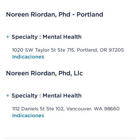
Noreen Riordan, Phd - Portland
+
Specialty : Mental Health
1020 SW Taylor St Ste 715, Portland, OR 97205
Opens native map application on mobile devices
Indicaciones
Noreen Riordan, Phd, Llc
+
Specialty : Mental Health
1112 Daniels St Ste 102, Vancouver, WA 98660
Opens native map application on mobile devices
Indicaciones