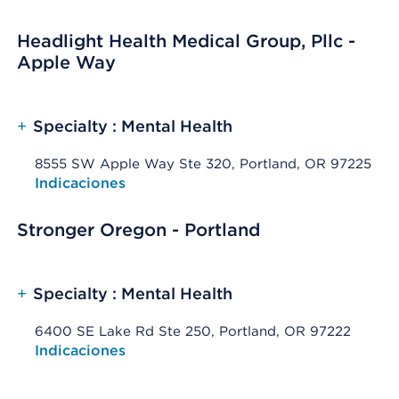
Headlight Health Medical Group, Pllc -
Apple Way
+
Specialty : Mental Health
8555 SW Apple Way Ste 320, Portland, OR 97225
Opens native map application on mobile devices
Indicaciones
Stronger Oregon - Portland
+
Specialty : Mental Health
6400 SE Lake Rd Ste 250, Portland, OR 97222
Opens native map application on mobile devices
Indicaciones