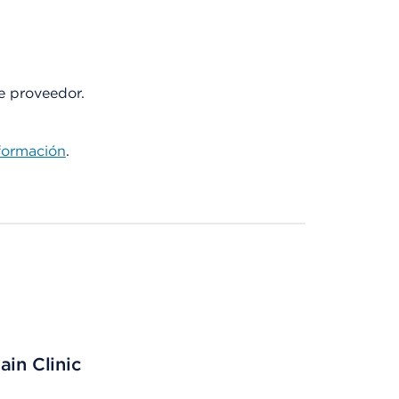
te proveedor.
formación
.
ain Clinic