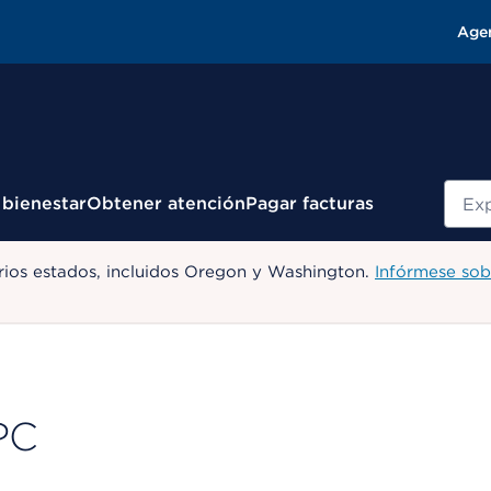
Age
Busc
 bienestar
Obtener atención
Pagar facturas
ios estados, incluidos Oregon y Washington.
Infórmese sob
PC