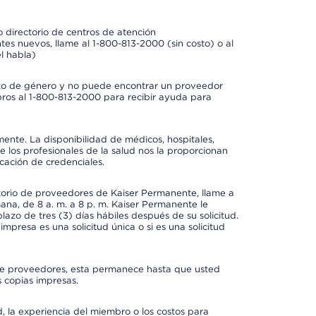
 directorio de centros de atención
tes nuevos, llame al 1-800-813-2000 (sin costo) o al
l habla)
to de género y no puede encontrar un proveedor
bros al 1-800-813-2000 para recibir ayuda para
mente. La disponibilidad de médicos, hospitales,
 los profesionales de la salud nos la proporcionan
icación de credenciales.
ctorio de proveedores de Kaiser Permanente, llame a
mana, de 8 a. m. a 8 p. m. Kaiser Permanente le
azo de tres (3) días hábiles después de su solicitud.
mpresa es una solicitud única o si es una solicitud
io de proveedores, esta permanece hasta que usted
 copias impresas.
 la experiencia del miembro o los costos para