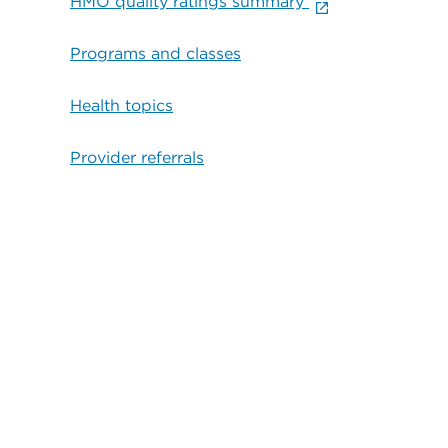
HMO quality ratings summary
Programs and classes
Health topics
Provider referrals