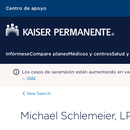
Centro de apoyo
Menú contextual
Infórmese
Compare planes
Médicos y centros
Salud y
Los casos de sarampión están aumentando en var
…
más
New Search
Michael Schlemeier, L