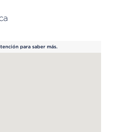
ca
 begins
atención para saber más.