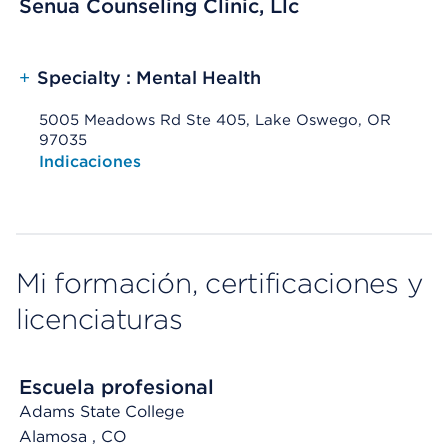
Senua Counseling Clinic, Llc
+
Specialty : Mental Health
5005 Meadows Rd Ste 405, Lake Oswego, OR
97035
Opens native map application on mobile devices
Indicaciones
Mi formación, certificaciones y
licenciaturas
Escuela profesional
Adams State College
Alamosa
, CO