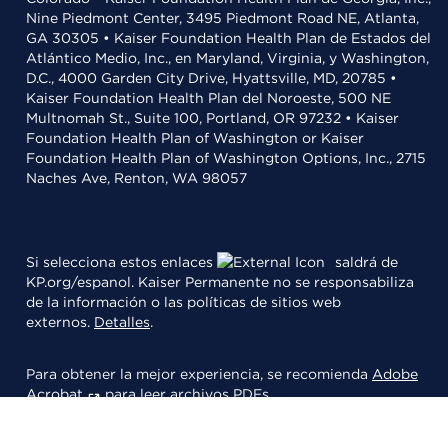
Nine Piedmont Center, 3495 Piedmont Road NE, Atlanta,
GA 30305 • Kaiser Foundation Health Plan de Estados del
Atlántico Medio, Inc., en Maryland, Virginia, y Washington,
D.C., 4000 Garden City Drive, Hyattsville, MD, 20785 •
Kaiser Foundation Health Plan del Noroeste, 500 NE
Multnomah St., Suite 100, Portland, OR 97232 • Kaiser
Foundation Health Plan of Washington or Kaiser
Foundation Health Plan of Washington Options, Inc., 2715
Naches Ave, Renton, WA 98057
Si selecciona estos enlaces
saldrá de
KP.org/espanol. Kaiser Permanente no se responsabiliza
de la información o las políticas de sitios web
externos.
Detalles
.
Para obtener la mejor experiencia, se recomienda
Adobe
Acrobat
para leer archivos PDFs.
© 2026 Kaiser Foundation Health Plan, Inc.