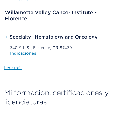
Willamette Valley Cancer Institute -
Florence
+
Specialty : Hematology and Oncology
340 9th St, Florence, OR 97439
Opens native map application on mobile devices
Indicaciones
Leer más
Mi formación, certificaciones y
licenciaturas