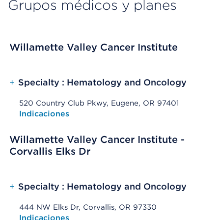
Grupos médicos y planes
Willamette Valley Cancer Institute
+
Specialty : Hematology and Oncology
520 Country Club Pkwy, Eugene, OR 97401
Opens native map application on mobile devices
Indicaciones
Willamette Valley Cancer Institute -
Corvallis Elks Dr
+
Specialty : Hematology and Oncology
444 NW Elks Dr, Corvallis, OR 97330
Opens native map application on mobile devices
Indicaciones