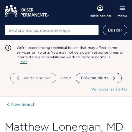
Menu
Inicie sesión
Buscar
Buscar
We're experiencing technical issues that may affect some
services on kp.org. You may notice slower response times or
intermittent errors while we work to restore normal s
…
más
Alerta anterior
mostrando
1
de
2
Próxima alerta
Ver todas las alertas
New Search
Matthew Lonergan, MD