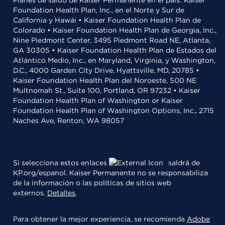
Planes de salud de Kaiser Permanente en el país: Kaiser
Foundation Health Plan, Inc., en el Norte y Sur de
California y Hawái • Kaiser Foundation Health Plan de
Colorado • Kaiser Foundation Health Plan de Georgia, Inc.,
Nine Piedmont Center, 3495 Piedmont Road NE, Atlanta,
GA 30305 • Kaiser Foundation Health Plan de Estados del
Atlántico Medio, Inc., en Maryland, Virginia, y Washington,
D.C., 4000 Garden City Drive, Hyattsville, MD, 20785 •
Kaiser Foundation Health Plan del Noroeste, 500 NE
Multnomah St., Suite 100, Portland, OR 97232 • Kaiser
Foundation Health Plan of Washington or Kaiser
Foundation Health Plan of Washington Options, Inc., 2715
Naches Ave, Renton, WA 98057
Si selecciona estos enlaces
saldrá de
KP.org/espanol. Kaiser Permanente no se responsabiliza
de la información o las políticas de sitios web
externos.
Detalles
.
Para obtener la mejor experiencia, se recomienda
Adobe