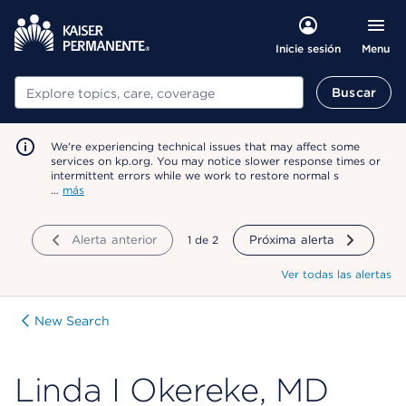
Menu
Inicie sesión
Buscar
Buscar
We're experiencing technical issues that may affect some
services on kp.org. You may notice slower response times or
intermittent errors while we work to restore normal s
…
más
Alerta anterior
mostrando
1
de
2
Próxima alerta
Ver todas las alertas
New Search
Linda I Okereke, MD