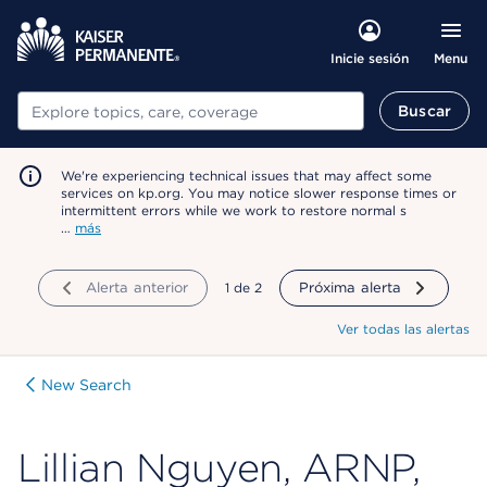
Menu
Inicie sesión
Buscar
Buscar
We're experiencing technical issues that may affect some
services on kp.org. You may notice slower response times or
intermittent errors while we work to restore normal s
…
más
Alerta anterior
mostrando
1
de
2
Próxima alerta
Ver todas las alertas
New Search
Lillian Nguyen, ARNP,