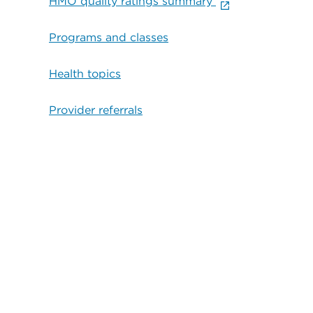
HMO quality ratings summary
Programs and classes
Health topics
Provider referrals