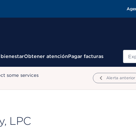
Age
Busc
 bienestar
Obtener atención
Pagar facturas
ect some services
Alerta anterior
ry, LPC