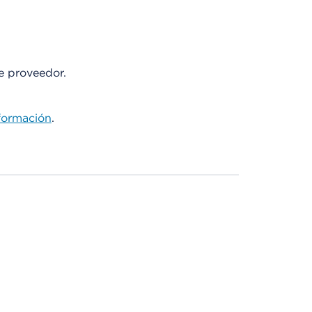
te proveedor.
formación
.