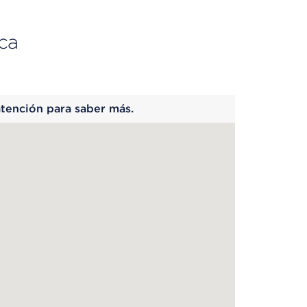
ca
 begins
atención para saber más.