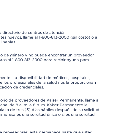
 directorio de centros de atención
tes nuevos, llame al 1-800-813-2000 (sin costo) o al
l habla)
to de género y no puede encontrar un proveedor
bros al 1-800-813-2000 para recibir ayuda para
mente. La disponibilidad de médicos, hospitales,
 los profesionales de la salud nos la proporcionan
icación de credenciales.
ctorio de proveedores de Kaiser Permanente, llame a
mana, de 8 a. m. a 8 p. m. Kaiser Permanente le
azo de tres (3) días hábiles después de su solicitud.
mpresa es una solicitud única o si es una solicitud
io de proveedores, esta permanece hasta que usted