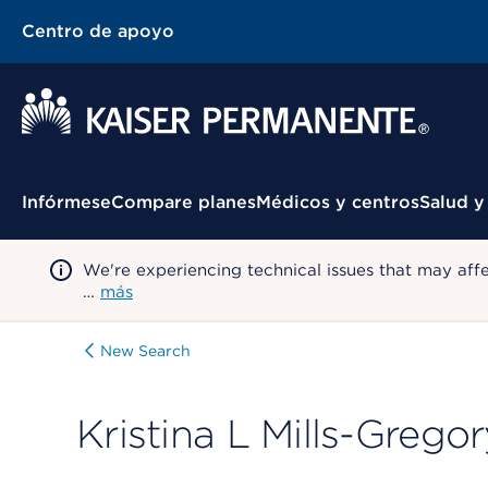
Centro de apoyo
Menú contextual
Infórmese
Compare planes
Médicos y centros
Salud y
We're experiencing technical issues that may aff
…
más
New Search
Kristina L Mills-Grego