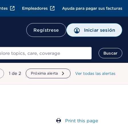
ntes
Empleadores
Ayuda para pagar sus facturas
Regístrese
Iniciar sesión
ar
Buscar
mostrando
1
de
2
Próxima alerta
Ver todas las alertas
Print this page