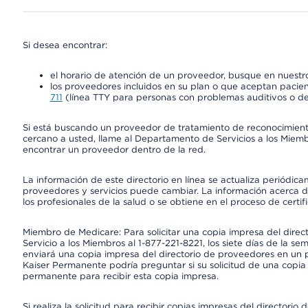
Si desea encontrar:
el horario de atención de un proveedor, busque en nuestro
los proveedores incluidos en su plan o que aceptan pacien
711
(línea TTY para personas con problemas auditivos o de
Si está buscando un proveedor de tratamiento de reconocimien
cercano a usted, llame al Departamento de Servicios a los Miem
encontrar un proveedor dentro de la red.
La información de este directorio en línea se actualiza periódica
proveedores y servicios puede cambiar. La información acerca de
los profesionales de la salud o se obtiene en el proceso de certif
Miembro de Medicare: Para solicitar una copia impresa del dire
Servicio a los Miembros al 1-877-221-8221, los siete días de la se
enviará una copia impresa del directorio de proveedores en un pl
Kaiser Permanente podría preguntar si su solicitud de una copia i
permanente para recibir esta copia impresa.
Si realiza la solicitud para recibir copias impresas del director