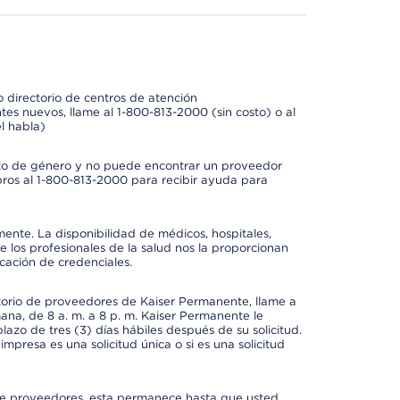
 directorio de centros de atención
tes nuevos, llame al 1-800-813-2000 (sin costo) o al
l habla)
to de género y no puede encontrar un proveedor
bros al 1-800-813-2000 para recibir ayuda para
mente. La disponibilidad de médicos, hospitales,
 los profesionales de la salud nos la proporcionan
icación de credenciales.
ctorio de proveedores de Kaiser Permanente, llame a
mana, de 8 a. m. a 8 p. m. Kaiser Permanente le
azo de tres (3) días hábiles después de su solicitud.
mpresa es una solicitud única o si es una solicitud
io de proveedores, esta permanece hasta que usted