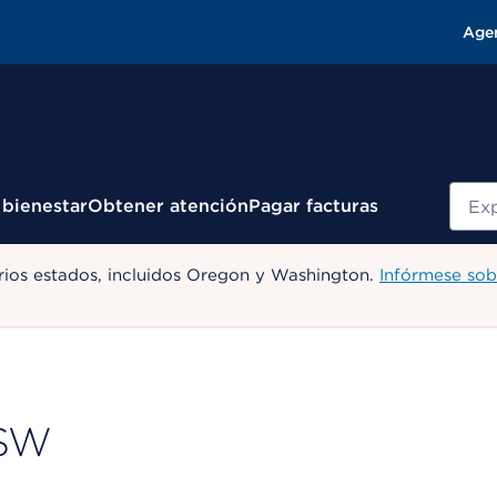
Age
Busc
 bienestar
Obtener atención
Pagar facturas
ios estados, incluidos Oregon y Washington.
Infórmese sob
CSW