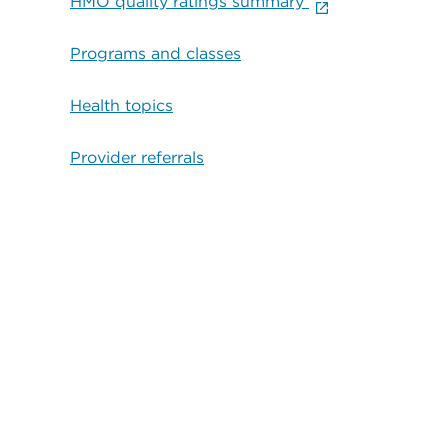
HMO quality ratings summary
Programs and classes
Health topics
Provider referrals