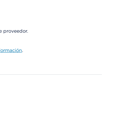
te proveedor.
formación
.