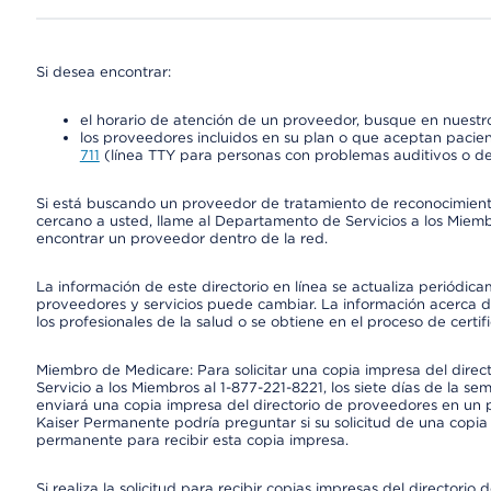
Si desea encontrar:
el horario de atención de un proveedor, busque en nuestro
los proveedores incluidos en su plan o que aceptan pacien
711
(línea TTY para personas con problemas auditivos o de
Si está buscando un proveedor de tratamiento de reconocimien
cercano a usted, llame al Departamento de Servicios a los Miem
encontrar un proveedor dentro de la red.
La información de este directorio en línea se actualiza periódica
proveedores y servicios puede cambiar. La información acerca de
los profesionales de la salud o se obtiene en el proceso de certif
Miembro de Medicare: Para solicitar una copia impresa del dire
Servicio a los Miembros al 1-877-221-8221, los siete días de la se
enviará una copia impresa del directorio de proveedores en un pl
Kaiser Permanente podría preguntar si su solicitud de una copia i
permanente para recibir esta copia impresa.
Si realiza la solicitud para recibir copias impresas del director