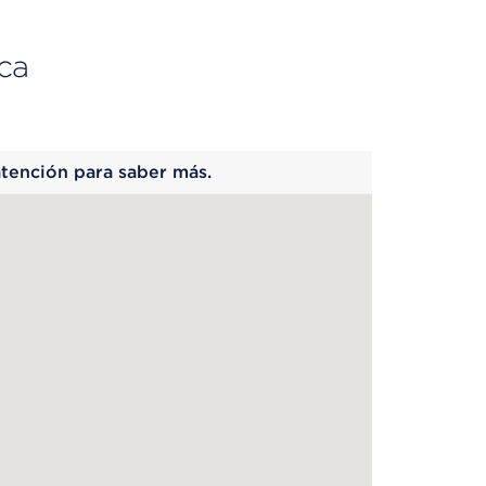
ca
 begins
atención para saber más.