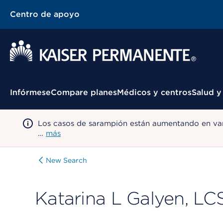
Centro de apoyo
Menú contextual
Infórmese
Compare planes
Médicos y centros
Salud y
Los casos de sarampión están aumentando en var
…
más
New Search
Katarina L Galyen, L