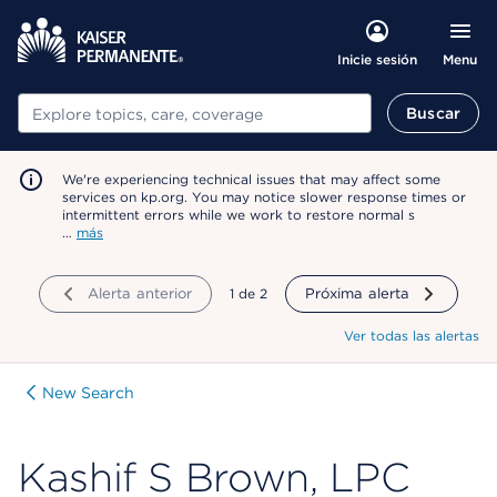
Menu
Inicie sesión
Buscar
Buscar
We're experiencing technical issues that may affect some
services on kp.org. You may notice slower response times or
intermittent errors while we work to restore normal s
…
más
Alerta anterior
mostrando
1
de
2
Próxima alerta
Ver todas las alertas
New Search
Kashif S Brown, LPC