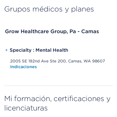
Grupos médicos y planes
Grow Healthcare Group, Pa - Camas
+
Specialty : Mental Health
2005 SE 192nd Ave Ste 200, Camas, WA 98607
Opens native map application on mobile devices
Indicaciones
Mi formación, certificaciones y
licenciaturas