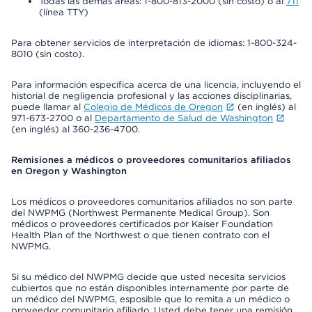
Todas las demás áreas: 1-800-813-2000 (sin costo) o al
711
(línea TTY)
Para obtener servicios de interpretación de idiomas: 1-800-324-
8010 (sin costo).
Para información específica acerca de una licencia, incluyendo el
historial de negligencia profesional y las acciones disciplinarias,
puede llamar al
Colegio de Médicos de Oregon
(en inglés) al
971-673-2700 o al
Departamento de Salud de Washington
(en inglés) al 360-236-4700.
Remisiones a médicos o proveedores comunitarios afiliados
en Oregon y Washington
Los médicos o proveedores comunitarios afiliados no son parte
del NWPMG (Northwest Permanente Medical Group). Son
médicos o proveedores certificados por Kaiser Foundation
Health Plan of the Northwest o que tienen contrato con el
NWPMG.
Si su médico del NWPMG decide que usted necesita servicios
cubiertos que no están disponibles internamente por parte de
un médico del NWPMG, esposible que lo remita a un médico o
proveedor comunitario afiliado. Usted debe tener una remisión