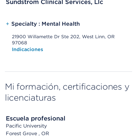
Sundstrom Clinical Services, Llc
+
Specialty : Mental Health
21900 Willamette Dr Ste 202, West Linn, OR
97068
Opens native map application on mobile devices
Indicaciones
Mi formación, certificaciones y
licenciaturas
Escuela profesional
Pacific University
Forest Grove
, OR