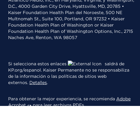
Atlántico Medio, Inc., en Maryland, Virginia, y Washington,
D.C., 4000 Garden City Drive, Hyattsville, MD, 20785 •
Kaiser Foundation Health Plan del Noroeste, 500 NE
Multnomah St., Suite 100, Portland, OR 97232 • Kaiser
Foundation Health Plan of Washington or Kaiser
Foundation Health Plan of Washington Options, Inc., 2715
Naches Ave, Renton, WA 98057
Si selecciona estos enlaces
saldrá de
KP.org/espanol. Kaiser Permanente no se responsabiliza
de la información o las políticas de sitios web
externos.
Detalles
.
Para obtener la mejor experiencia, se recomienda
Adobe
Acrobat
para leer archivos PDFs.
© 2026 Kaiser Foundation Health Plan, Inc.