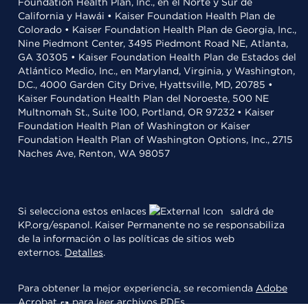
Foundation Health Plan, Inc., en el Norte y Sur de
California y Hawái • Kaiser Foundation Health Plan de
Colorado • Kaiser Foundation Health Plan de Georgia, Inc.,
Nine Piedmont Center, 3495 Piedmont Road NE, Atlanta,
GA 30305 • Kaiser Foundation Health Plan de Estados del
Atlántico Medio, Inc., en Maryland, Virginia, y Washington,
D.C., 4000 Garden City Drive, Hyattsville, MD, 20785 •
Kaiser Foundation Health Plan del Noroeste, 500 NE
Multnomah St., Suite 100, Portland, OR 97232 • Kaiser
Foundation Health Plan of Washington or Kaiser
Foundation Health Plan of Washington Options, Inc., 2715
Naches Ave, Renton, WA 98057
Si selecciona estos enlaces
saldrá de
KP.org/espanol. Kaiser Permanente no se responsabiliza
de la información o las políticas de sitios web
externos.
Detalles
.
Para obtener la mejor experiencia, se recomienda
Adobe
Acrobat
para leer archivos PDFs.