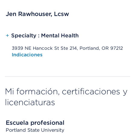
Jen Rawhouser, Lcsw
+
Specialty : Mental Health
3939 NE Hancock St Ste 214, Portland, OR 97212
Opens native map application on mobile devices
Indicaciones
Mi formación, certificaciones y
licenciaturas
Escuela profesional
Portland State University