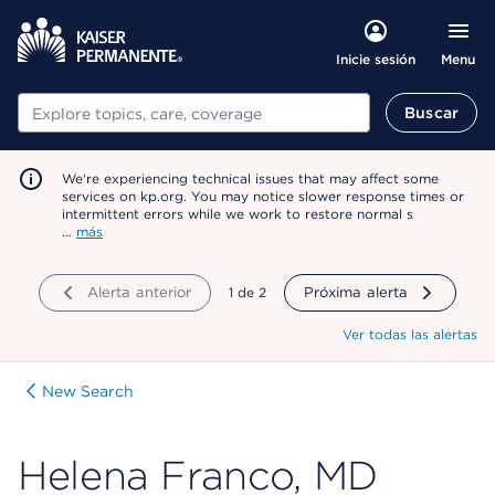
Menu
Inicie sesión
Buscar
Buscar
We're experiencing technical issues that may affect some
services on kp.org. You may notice slower response times or
intermittent errors while we work to restore normal s
…
más
Alerta anterior
mostrando
1
de
2
Próxima alerta
Ver todas las alertas
New Search
Helena Franco, MD