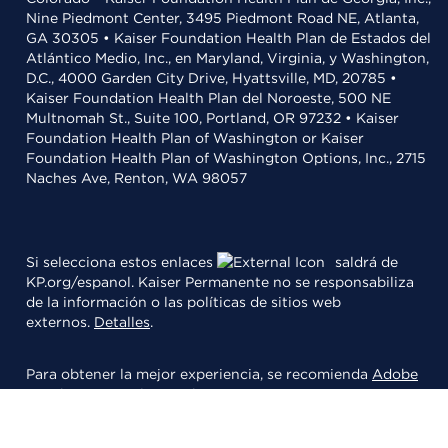
Nine Piedmont Center, 3495 Piedmont Road NE, Atlanta,
GA 30305 • Kaiser Foundation Health Plan de Estados del
Atlántico Medio, Inc., en Maryland, Virginia, y Washington,
D.C., 4000 Garden City Drive, Hyattsville, MD, 20785 •
Kaiser Foundation Health Plan del Noroeste, 500 NE
Multnomah St., Suite 100, Portland, OR 97232 • Kaiser
Foundation Health Plan of Washington or Kaiser
Foundation Health Plan of Washington Options, Inc., 2715
Naches Ave, Renton, WA 98057
Si selecciona estos enlaces
saldrá de
KP.org/espanol. Kaiser Permanente no se responsabiliza
de la información o las políticas de sitios web
externos.
Detalles
.
Para obtener la mejor experiencia, se recomienda
Adobe
Acrobat
para leer archivos PDFs.
© 2026 Kaiser Foundation Health Plan, Inc.