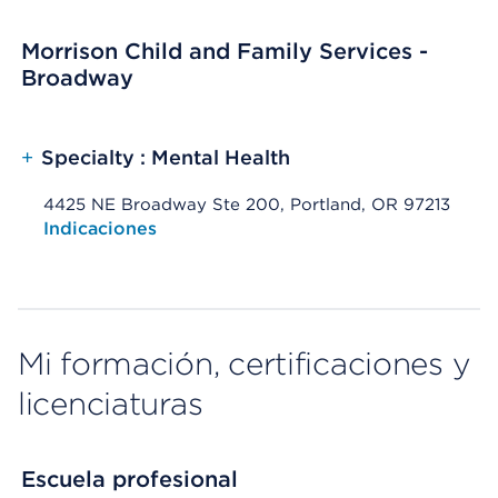
Morrison Child and Family Services -
Broadway
+
Specialty : Mental Health
4425 NE Broadway Ste 200, Portland, OR 97213
Opens native map application on mobile devices
Indicaciones
Mi formación, certificaciones y
licenciaturas
Escuela profesional