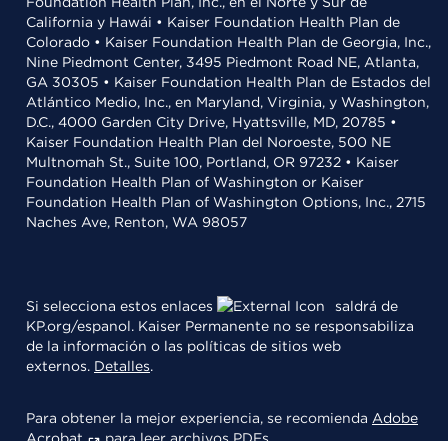
Foundation Health Plan, Inc., en el Norte y Sur de
California y Hawái • Kaiser Foundation Health Plan de
Colorado • Kaiser Foundation Health Plan de Georgia, Inc.,
Nine Piedmont Center, 3495 Piedmont Road NE, Atlanta,
GA 30305 • Kaiser Foundation Health Plan de Estados del
Atlántico Medio, Inc., en Maryland, Virginia, y Washington,
D.C., 4000 Garden City Drive, Hyattsville, MD, 20785 •
Kaiser Foundation Health Plan del Noroeste, 500 NE
Multnomah St., Suite 100, Portland, OR 97232 • Kaiser
Foundation Health Plan of Washington or Kaiser
Foundation Health Plan of Washington Options, Inc., 2715
Naches Ave, Renton, WA 98057
Si selecciona estos enlaces
saldrá de
KP.org/espanol. Kaiser Permanente no se responsabiliza
de la información o las políticas de sitios web
externos.
Detalles
.
Para obtener la mejor experiencia, se recomienda
Adobe
Acrobat
para leer archivos PDFs.