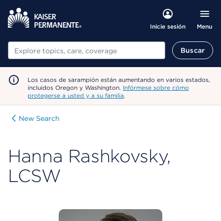
Menu
Inicie sesión
Buscar
Buscar
Los casos de sarampión están aumentando en varios estados,
incluidos Oregon y Washington.
Infórmese sobre cómo
protegerse a usted y a su familia
.
New Search
Hanna Rashkovsky,
LCSW