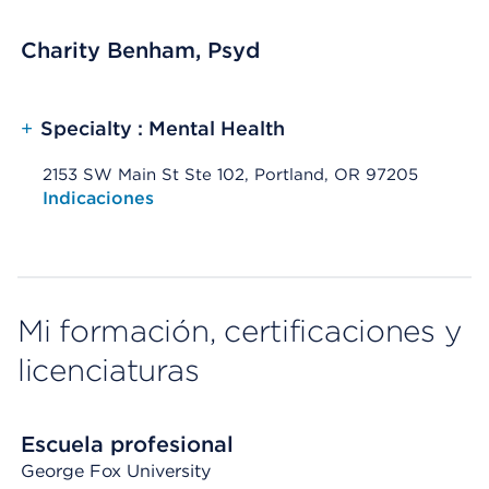
Charity Benham, Psyd
+
Specialty : Mental Health
2153 SW Main St Ste 102, Portland, OR 97205
Opens native map application on mobile devices
Indicaciones
Mi formación, certificaciones y
licenciaturas
Escuela profesional
George Fox University