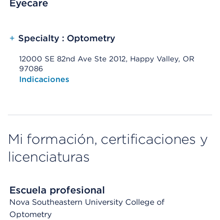
Eyecare
+
Specialty : Optometry
12000 SE 82nd Ave Ste 2012, Happy Valley, OR
97086
Opens native map application on mobile devices
Indicaciones
Mi formación, certificaciones y
licenciaturas
Escuela profesional
Nova Southeastern University College of
Optometry