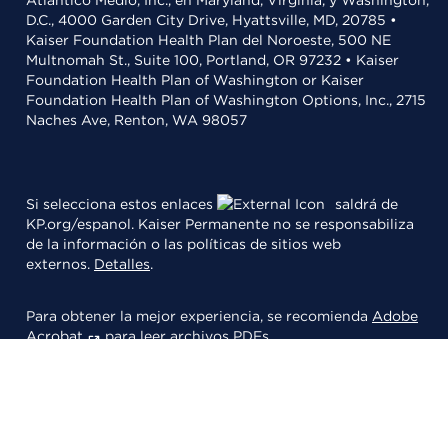
Atlántico Medio, Inc., en Maryland, Virginia, y Washington,
D.C., 4000 Garden City Drive, Hyattsville, MD, 20785 •
Kaiser Foundation Health Plan del Noroeste, 500 NE
Multnomah St., Suite 100, Portland, OR 97232 • Kaiser
Foundation Health Plan of Washington or Kaiser
Foundation Health Plan of Washington Options, Inc., 2715
Naches Ave, Renton, WA 98057
Si selecciona estos enlaces
saldrá de
KP.org/espanol. Kaiser Permanente no se responsabiliza
de la información o las políticas de sitios web
externos.
Detalles
.
Para obtener la mejor experiencia, se recomienda
Adobe
Acrobat
para leer archivos PDFs.
© 2026 Kaiser Foundation Health Plan, Inc.