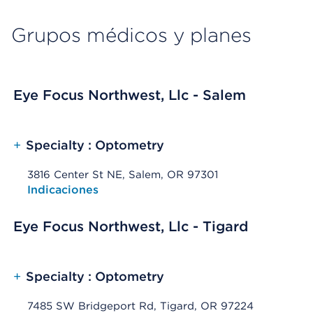
Grupos médicos y planes
Eye Focus Northwest, Llc - Salem
+
Specialty : Optometry
3816 Center St NE, Salem, OR 97301
Opens native map application on mobile devices
Indicaciones
Eye Focus Northwest, Llc - Tigard
+
Specialty : Optometry
7485 SW Bridgeport Rd, Tigard, OR 97224