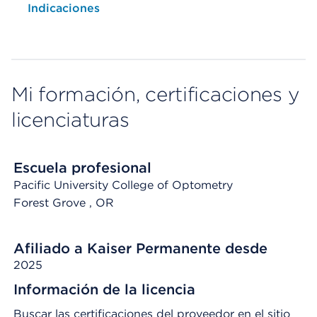
Opens native map application on mobile devices
Indicaciones
Mi formación, certificaciones y
licenciaturas
Escuela profesional
Pacific University College of Optometry
Forest Grove
, OR
Afiliado a Kaiser Permanente desde
2025
Información de la licencia
Buscar las certificaciones del proveedor en el sitio