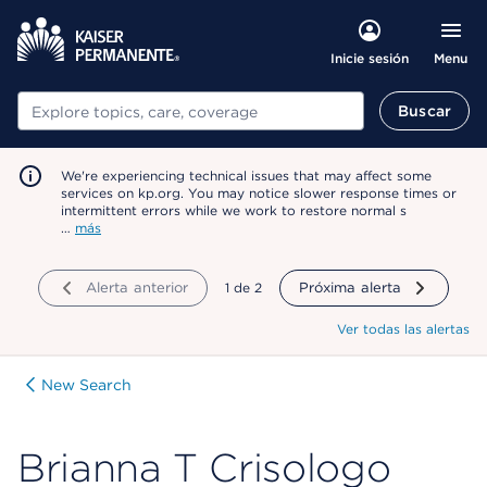
Menu
Inicie sesión
Buscar
Buscar
We're experiencing technical issues that may affect some
services on kp.org. You may notice slower response times or
intermittent errors while we work to restore normal s
…
más
Alerta anterior
mostrando
1
de
2
Próxima alerta
Ver todas las alertas
New Search
Brianna T Crisologo