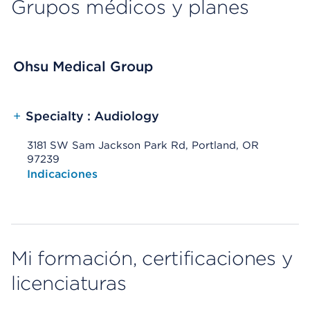
Grupos médicos y planes
Ohsu Medical Group
+
Specialty : Audiology
3181 SW Sam Jackson Park Rd, Portland, OR
97239
Opens native map application on mobile devices
Indicaciones
Mi formación, certificaciones y
licenciaturas