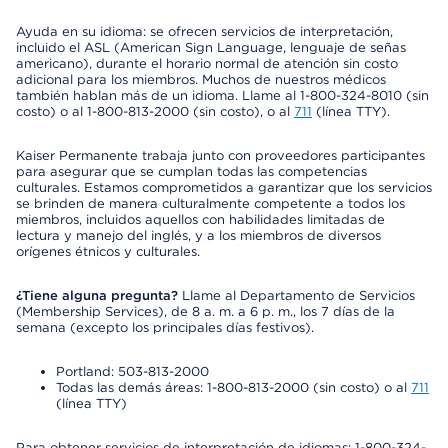
Ayuda en su idioma: se ofrecen servicios de interpretación,
incluido el ASL (American Sign Language, lenguaje de señas
americano), durante el horario normal de atención sin costo
adicional para los miembros. Muchos de nuestros médicos
también hablan más de un idioma. Llame al 1-800-324-8010 (sin
costo) o al 1-800-813-2000 (sin costo), o al
711
(línea TTY).
Kaiser Permanente trabaja junto con proveedores participantes
para asegurar que se cumplan todas las competencias
culturales. Estamos comprometidos a garantizar que los servicios
se brinden de manera culturalmente competente a todos los
miembros, incluidos aquellos con habilidades limitadas de
lectura y manejo del inglés, y a los miembros de diversos
orígenes étnicos y culturales.
¿Tiene alguna pregunta?
Llame al Departamento de Servicios
(Membership Services), de 8 a. m. a 6 p. m., los 7 días de la
semana (excepto los principales días festivos).
Portland: 503-813-2000
Todas las demás áreas: 1-800-813-2000 (sin costo) o al
711
(línea TTY)
Para obtener servicios de interpretación de idiomas: 1-800-324-