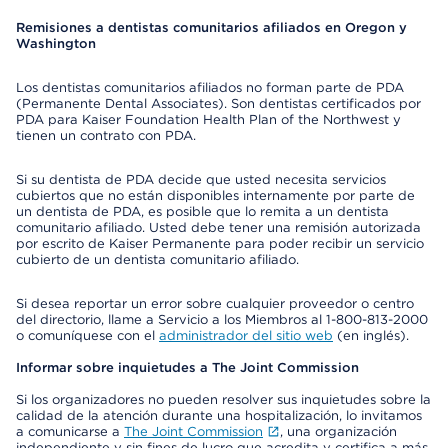
Remisiones a dentistas comunitarios afiliados en Oregon y
Washington
Los dentistas comunitarios afiliados no forman parte de PDA
(Permanente Dental Associates). Son dentistas certificados por
PDA para Kaiser Foundation Health Plan of the Northwest y
tienen un contrato con PDA.
Si su dentista de PDA decide que usted necesita servicios
cubiertos que no están disponibles internamente por parte de
un dentista de PDA, es posible que lo remita a un dentista
comunitario afiliado. Usted debe tener una remisión autorizada
por escrito de Kaiser Permanente para poder recibir un servicio
cubierto de un dentista comunitario afiliado.
Si desea reportar un error sobre cualquier proveedor o centro
del directorio, llame a Servicio a los Miembros al 1-800-813-2000
o comuníquese con el
administrador del sitio web
(en inglés).
Informar sobre inquietudes a The Joint Commission
Si los organizadores no pueden resolver sus inquietudes sobre la
calidad de la atención durante una hospitalización, lo invitamos
a comunicarse a
The Joint Commission
, una organización
independiente y sin fines de lucro que acredita y certifica a más