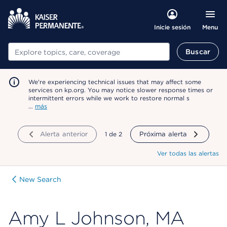
Menu
Inicie sesión
Buscar
Buscar
We're experiencing technical issues that may affect some
services on kp.org. You may notice slower response times or
intermittent errors while we work to restore normal s
…
más
Alerta anterior
mostrando
1
de
2
Próxima alerta
Ver todas las alertas
New Search
Amy L Johnson, MA