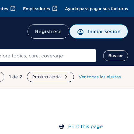
ntes
Empleadores
Ayuda para pagar sus facturas
Regístrese
Iniciar sesión
ar
Buscar
mostrando
1
de
2
Próxima alerta
Ver todas las alertas
Print this page