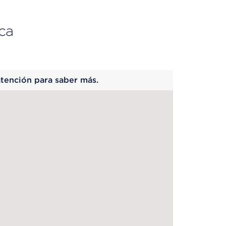
ca
 begins
atención para saber más.