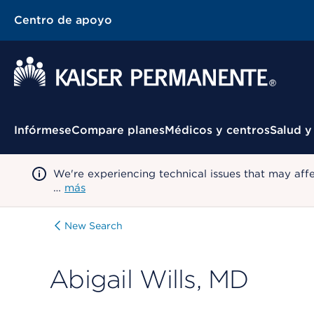
Centro de apoyo
Menú contextual
Infórmese
Compare planes
Médicos y centros
Salud y
We're experiencing technical issues that may aff
…
más
New Search
Abigail Wills, MD