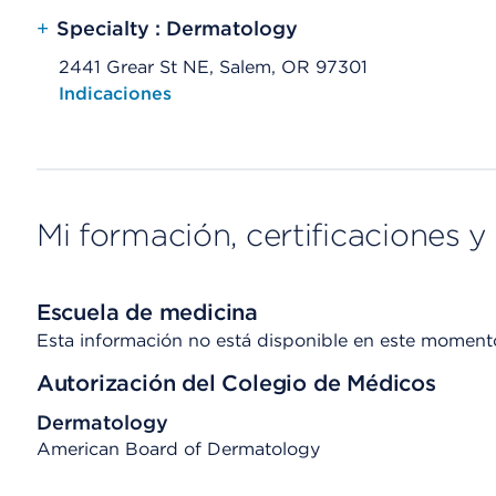
+
Specialty : Dermatology
2441 Grear St NE, Salem, OR 97301
Opens native map application on mobile devices
Indicaciones
Mi formación, certificaciones y 
Escuela de medicina
Esta información no está disponible en este moment
Autorización del Colegio de Médicos
Dermatology
American Board of Dermatology