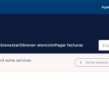
Age
Busc
 bienestar
Obtener atención
Pagar facturas
ect some services
Alerta anterior