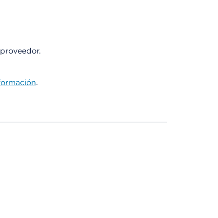
 proveedor.
formación
.