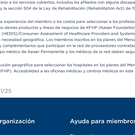
so a los servicios cubiertos, incluidos los afiliados con alguna disc
y la sección 504 de la Ley de Rehabilitación (Rehabilitation Act) de 1
 experiencia del miembro o los costos para seleccionar a los profesiona
s demás productos y líneas de negocios de KFHP (Kaiser Foundation He
t (HEDIS)/Consumer Assessment of Healthcare Providers and Systems (
la necesidad geográfica. Los miembros inscritos en los planes del Me
s y complementarios que participan en la red de proveedores contrata
o médico de Kaiser Permanente y los médicos de la red deben seguir l
ribución geográfica para seleccionar los hospitales en los planes del 
HP). Accesibilidad a las oficinas médicas y centros médicos en este d
21/25
rganización
Ayuda para miembro