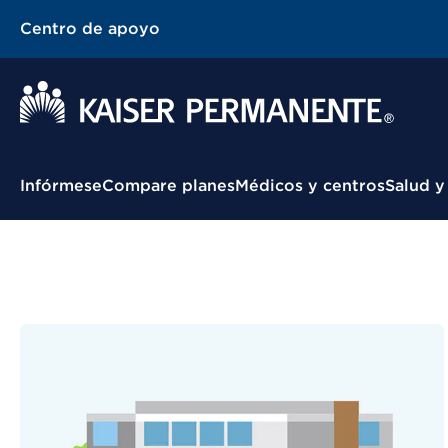
Centro de apoyo
Menú contextual
Infórmese
Compare planes
Médicos y centros
Salud y