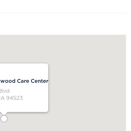
wood Care Center
Blvd
 CA 94523