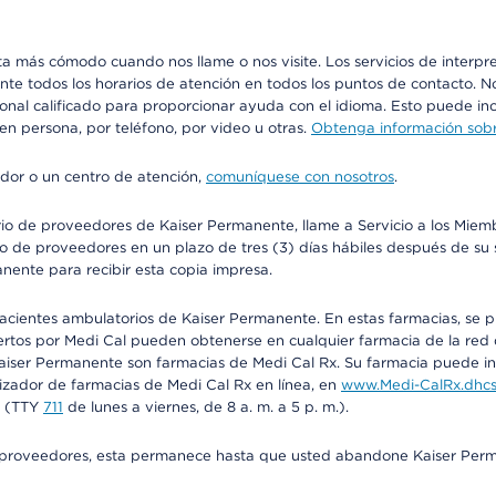
más cómodo cuando nos llame o nos visite. Los servicios de interpreta
urante todos los horarios de atención en todos los puntos de contacto.
sonal calificado para proporcionar ayuda con el idioma. Esto puede inc
 en persona, por teléfono, por video u otras.
Obtenga información sobre
edor o un centro de atención,
comuníquese con nosotros
.
io de proveedores de Kaiser Permanente, llame a Servicio a los Miembr
o de proveedores en un plazo de tres (3) días hábiles después de su s
anente para recibir esta copia impresa.
 pacientes ambulatorios de Kaiser Permanente. En estas farmacias, se
tos por Medi Cal pueden obtenerse en cualquier farmacia de la red d
iser Permanente son farmacias de Medi Cal Rx. Su farmacia puede info
izador de farmacias de Medi Cal Rx en línea, en
www.Medi-CalRx.dhcs
na (TTY
711
de lunes a viernes, de 8 a. m. a 5 p. m.).
o de proveedores, esta permanece hasta que usted abandone Kaiser Perm