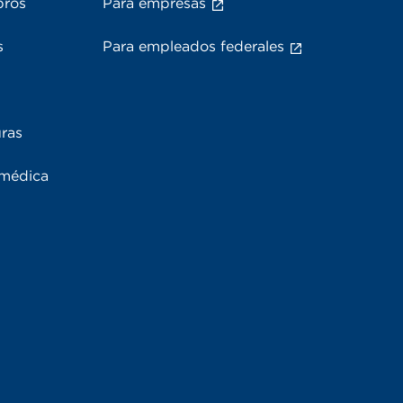
bros
Para empresas
s
Para empleados federales
uras
 médica