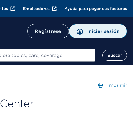
ntes
Empleadores
Ayuda para pagar sus facturas
Regístrese
Iniciar sesión
ar
Buscar
Imprimir
Abre un
Center