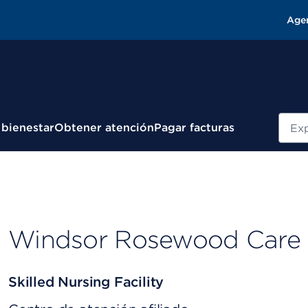
Age
Busc
 bienestar
Obtener atención
Pagar facturas
Windsor Rosewood Care 
Skilled Nursing Facility